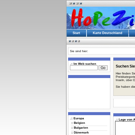
Start
Karte Deutschland
Sie sind hier:
.:: Im Web suchen
Suchen Sie
Hier finden S
Preiskategori
Inseln, über 
Sie haben die
.:: Europa
.:: Lage von
:: Belgien
:: Bulgarien
:: Dänemark