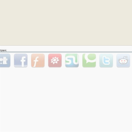
tzen:
gg
Facebook
Furl
StudiVZ
StumbleUpon
Technorati
Twitter
Reddit