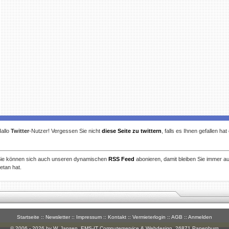
allo
Twitter
-Nutzer! Vergessen Sie nicht
diese Seite zu twittern
, falls es Ihnen gefallen ha
ie können sich auch unseren dynamischen
RSS Feed
abonieren, damit bleiben Sie immer a
etan hat.
Startseite
::
Newsletter
::
Impressum
::
Kontakt
::
Vermieterlogin
::
AGB
::
Anmelden
© 2006 - 2026 by W. Jansen,
EMS-IT Computerservice & Webdesign
, 26871 Papenburg