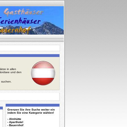
tze in allen
r Nordsee und den
u suchen.
Grenzen Sie ihre Suche weiter ein
indem Sie eine Kategorie wählen!
-
Almhütte
-
Aparthotel
-
Bauernhof