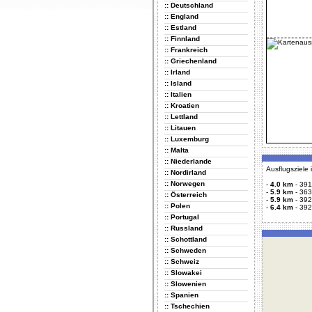
:: Deutschland
:: England
:: Estland
:: Finnland
:: Frankreich
:: Griechenland
:: Irland
:: Island
:: Italien
:: Kroatien
:: Lettland
:: Litauen
:: Luxemburg
:: Malta
:: Niederlande
Ausflugsziele
:: Nordirland
:: Norwegen
-
4.0 km
-
391
-
5.9 km
-
363
:: Österreich
-
5.9 km
-
392
:: Polen
-
6.4 km
-
392
:: Portugal
:: Russland
:: Schottland
:: Schweden
:: Schweiz
:: Slowakei
:: Slowenien
:: Spanien
:: Tschechien