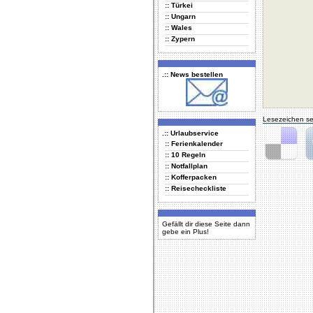
:: Türkei
:: Ungarn
:: Wales
:: Zypern
.:: News bestellen
Lesezeichen se
.:: Urlaubservice
:: Ferienkalender
:: 10 Regeln
Delicious
Di
:: Notfallplan
:: Kofferpacken
:: Reisecheckliste
Gefällt dir diese Seite dann
gebe ein Plus!