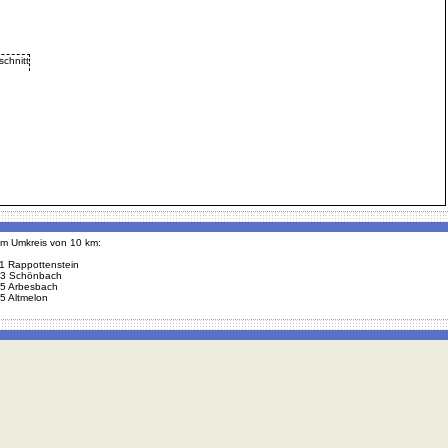
 im Umkreis von 10 km:
1 Rappottenstein
3 Schönbach
5 Arbesbach
5 Altmelon