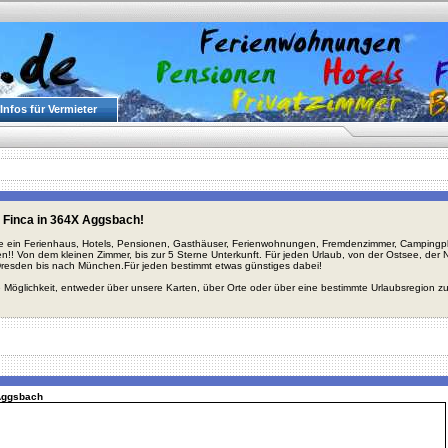
Infos für Vermieter
 Finca in 364X Aggsbach!
ie ein Ferienhaus, Hotels, Pensionen, Gasthäuser, Ferienwohnungen, Fremdenzimmer, Campingplä
en!! Von dem kleinen Zimmer, bis zur 5 Sterne Unterkunft. Für jeden Urlaub, von der Ostsee, de
Dresden bis nach München.Für jeden bestimmt etwas günstiges dabei!
 Möglichkeit, entweder über unsere Karten, über Orte oder über eine bestimmte Urlaubsregion z
 Aggsbach