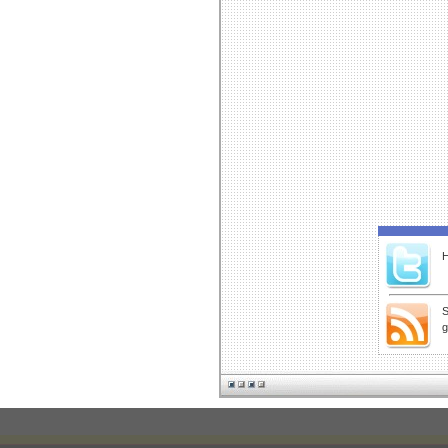
H
S
g