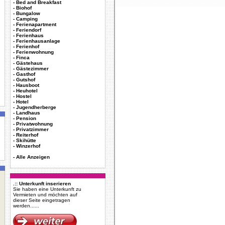
-
Bed and Breakfast
-
Biohof
-
Bungalow
-
Camping
-
Ferienapartment
-
Feriendorf
-
Ferienhaus
-
Ferienhausanlage
-
Ferienhof
-
Ferienwohnung
-
Finca
-
Gästehaus
-
Gästezimmer
-
Gasthof
-
Gutshof
-
Hausboot
-
Heuhotel
-
Hostel
-
Hotel
-
Jugendherberge
-
Landhaus
-
Pension
-
Privatwohnung
-
Privatzimmer
-
Reiterhof
-
Skihütte
-
Winzerhof
-
Alle Anzeigen
.:: Unterkunft inserieren
Sie haben eine Unterkunft zu
Vermieten und möchten auf
dieser Seite eingetragen
werden......