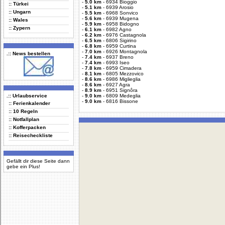
-
5.0 km
-
6934 Bioggio
:: Türkei
-
5.1 km
-
6939 Arosio
:: Ungarn
-
5.5 km
-
6968 Sonvico
-
5.6 km
-
6939 Mugena
:: Wales
-
5.9 km
-
6958 Bidogno
:: Zypern
-
6.1 km
-
6982 Agno
-
6.2 km
-
6976 Castagnola
-
6.5 km
-
6806 Sigirino
-
6.8 km
-
6959 Curtina
-
7.0 km
-
6926 Montagnola
.:: News bestellen
-
7.4 km
-
6937 Breno
-
7.4 km
-
6993 Iseo
-
7.8 km
-
6959 Cimadera
-
8.1 km
-
6805 Mezzovico
-
8.6 km
-
6986 Miglieglia
-
8.6 km
-
6927 Agra
-
8.9 km
-
6951 Signôra
.:: Urlaubservice
-
9.0 km
-
6809 Medeglia
-
9.0 km
-
6816 Bissone
:: Ferienkalender
:: 10 Regeln
:: Notfallplan
:: Kofferpacken
:: Reisecheckliste
Gefällt dir diese Seite dann
gebe ein Plus!