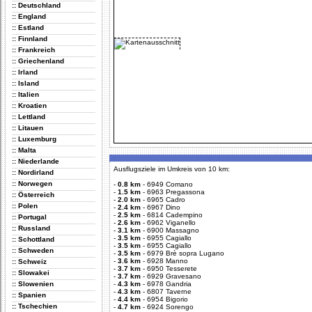
:: Deutschland
:: England
:: Estland
:: Finnland
:: Frankreich
:: Griechenland
:: Irland
:: Island
:: Italien
:: Kroatien
:: Lettland
:: Litauen
:: Luxemburg
:: Malta
:: Niederlande
Ausflugsziele im Umkreis von 10 km:
:: Nordirland
:: Norwegen
-
0.8 km
-
6949 Comano
-
1.5 km
-
6963 Pregassona
:: Österreich
-
2.0 km
-
6965 Cadro
:: Polen
-
2.4 km
-
6967 Dino
-
2.5 km
-
6814 Cadempino
:: Portugal
-
2.6 km
-
6962 Viganello
:: Russland
-
3.1 km
-
6900 Massagno
-
3.5 km
-
6955 Cagiallo
:: Schottland
-
3.5 km
-
6955 Cagiallo
:: Schweden
-
3.5 km
-
6979 Brè sopra Lugano
-
3.6 km
-
6928 Manno
:: Schweiz
-
3.7 km
-
6950 Tesserete
:: Slowakei
-
3.7 km
-
6929 Gravesano
:: Slowenien
-
4.3 km
-
6978 Gandria
-
4.3 km
-
6807 Taverne
:: Spanien
-
4.4 km
-
6954 Bigorio
:: Tschechien
-
4.7 km
-
6924 Sorengo