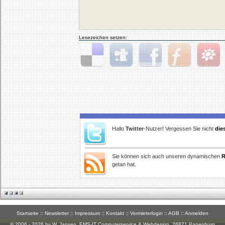
Lesezeichen setzen:
Delicious
Digg
Facebook
Furl
StudiVZ
Hallo
Twitter
-Nutzer! Vergessen Sie nicht
die
Sie können sich auch unseren dynamischen
R
getan hat.
Startseite
::
Newsletter
::
Impressum
::
Kontakt
::
Vermieterlogin
::
AGB
::
Anmelden
© 2006 - 2026 by W. Jansen,
EMS-IT Computerservice & Webdesign
, 26871 Papenburg