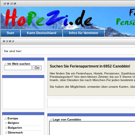
Start
Karte Deutschland
Infos für Vermieter
Sie sind hier:
.:: Im Web suchen
Suchen Sie Ferienapartment in 6952 Canobbio!
Hier finden Sie ein Ferienhaus, Hotels, Pensionen, Gasthäu
Preiskategorien!! Von dem kleinen Zimmer, bis zur 5 Sterne 
Inseln, über Dresden bis nach München.Für jeden bestimmt 
Sie haben die Möglichkeit, entweder über unsere Karten, üb
.:: Europa
.:: Lage von Canobbio
:: Belgien
:: Bulgarien
:: Dänemark