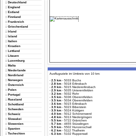
:: Deutschland
:: England
:: Estland
:: Finnland
:: Frankreich
:: Griechenland
:: Irland
:: Island
:: Italien
:: Kroatien
:: Lettland
:: Litauen
:: Luxemburg
:: Malta
:: Niederlande
Ausflugsziele im Umkreis von 10 km:
:: Nordirland
:: Norwegen
-
2.5 km
-
5033 Buchs
-
2.8 km
-
5018 Erlinsbach
:: Österreich
-
2.9 km
-
5015 Niedererlinsbach
:: Polen
-
2.9 km
-
5035 Unterentfelden
-
3.2 km
-
5032 Rohr
:: Portugal
-
3.5 km
-
5036 Oberentfelden
:: Russland
-
3.5 km
-
5034 Oberentfelden
-
3.6 km
-
5015 Erlinsbach
:: Schottland
-
3.9 km
-
5023 Biberstein
:: Schweden
-
3.9 km
-
5024 Küttigen
-
4.0 km
-
5012 Schönenwerd
:: Schweiz
-
4.8 km
-
5013 Niedergösgen
:: Slowakei
-
5.5 km
-
5722 Gränichen
:: Slowenien
-
5.7 km
-
4655 Stüsslingen
-
5.9 km
-
5502 Hunzenschwil
:: Spanien
-
6.2 km
-
5112 Thalheim
:: Tschechien
-
6.3 km
-
5102 Rupperswil