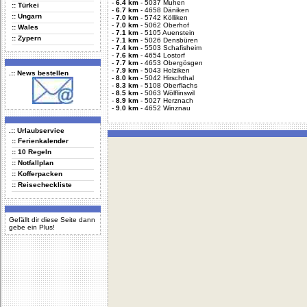
-
6.4 km
-
5037 Muhen
:: Türkei
-
6.7 km
-
4658 Däniken
:: Ungarn
-
7.0 km
-
5742 Kölliken
-
7.0 km
-
5062 Oberhof
:: Wales
-
7.1 km
-
5105 Auenstein
:: Zypern
-
7.1 km
-
5026 Densbüren
-
7.4 km
-
5503 Schafisheim
-
7.6 km
-
4654 Lostorf
-
7.7 km
-
4653 Obergösgen
-
7.9 km
-
5043 Holziken
.:: News bestellen
-
8.0 km
-
5042 Hirschthal
-
8.3 km
-
5108 Oberflachs
-
8.5 km
-
5063 Wölflinswil
-
8.9 km
-
5027 Herznach
-
9.0 km
-
4652 Winznau
.:: Urlaubservice
:: Ferienkalender
:: 10 Regeln
:: Notfallplan
:: Kofferpacken
:: Reisecheckliste
Gefällt dir diese Seite dann
gebe ein Plus!