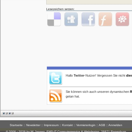
Lesezeichen setzen:
Delicious
Digg
Facebook
Furl
StudiVZ
Hallo
Twitter
-Nutzer! Vergessen Sie nicht
die
Sie können sich auch unseren dynamischen
R
getan hat.
Startseite
::
Newsletter
::
Impressum
::
Kontakt
::
Vermieterlogin
::
AGB
::
Anmelden
© 2006 - 2026 by W. Jansen,
EMS-IT Computerservice & Webdesign
, 26871 Papenburg