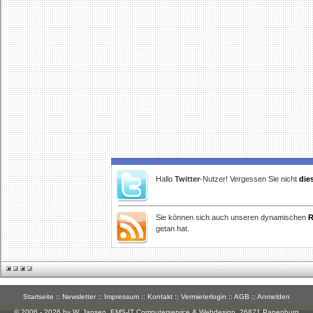
Hallo
Twitter
-Nutzer! Vergessen Sie nicht
die
Sie können sich auch unseren dynamischen
R
getan hat.
Startseite
::
Newsletter
::
Impressum
::
Kontakt
::
Vermieterlogin
::
AGB
::
Anmelden
© 2006 - 2026 by W. Jansen,
EMS-IT Computerservice & Webdesign
, 26871 Papenburg