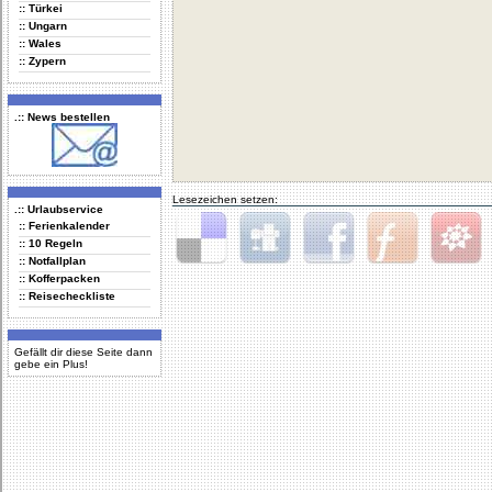
:: Türkei
:: Ungarn
:: Wales
:: Zypern
.:: News bestellen
Lesezeichen setzen:
.:: Urlaubservice
:: Ferienkalender
:: 10 Regeln
:: Notfallplan
Delicious
Digg
Facebook
Furl
StudiVZ
:: Kofferpacken
:: Reisecheckliste
Gefällt dir diese Seite dann
gebe ein Plus!