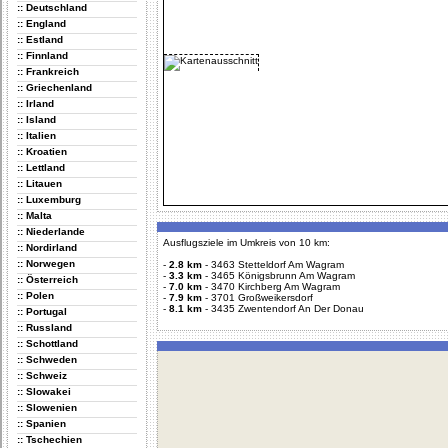
:: Deutschland
:: England
:: Estland
:: Finnland
:: Frankreich
:: Griechenland
:: Irland
:: Island
:: Italien
:: Kroatien
:: Lettland
:: Litauen
:: Luxemburg
:: Malta
:: Niederlande
Ausflugsziele im Umkreis von 10 km:
:: Nordirland
:: Norwegen
-
2.8 km
-
3463 Stetteldorf Am Wagram
-
3.3 km
-
3465 Königsbrunn Am Wagram
:: Österreich
-
7.0 km
-
3470 Kirchberg Am Wagram
:: Polen
-
7.9 km
-
3701 Großweikersdorf
-
8.1 km
-
3435 Zwentendorf An Der Donau
:: Portugal
:: Russland
:: Schottland
:: Schweden
:: Schweiz
:: Slowakei
:: Slowenien
:: Spanien
:: Tschechien