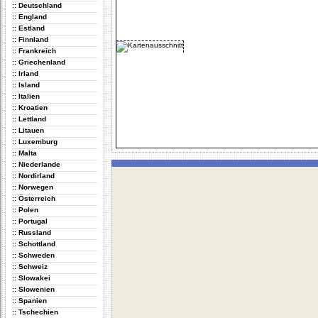
:: Deutschland
:: England
:: Estland
:: Finnland
:: Frankreich
:: Griechenland
:: Irland
:: Island
:: Italien
:: Kroatien
:: Lettland
:: Litauen
:: Luxemburg
:: Malta
:: Niederlande
:: Nordirland
:: Norwegen
:: Österreich
:: Polen
:: Portugal
:: Russland
:: Schottland
:: Schweden
:: Schweiz
:: Slowakei
:: Slowenien
:: Spanien
:: Tschechien