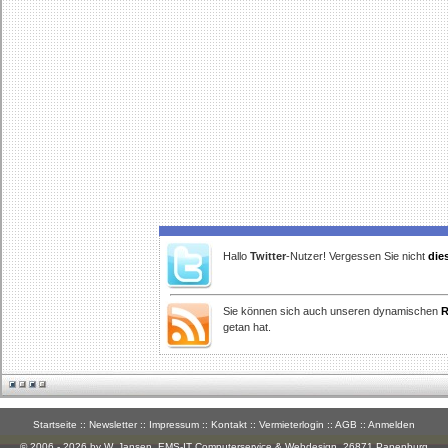
Hallo
Twitter
-Nutzer! Vergessen Sie nicht
die
Sie können sich auch unseren dynamischen
R
getan hat.
Startseite
::
Newsletter
::
Impressum
::
Kontakt
::
Vermieterlogin
::
AGB
::
Anmelden
© 2006 - 2026 by W. Jansen,
EMS-IT Computerservice & Webdesign
, 26871 Papenburg