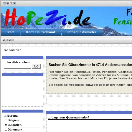
Start
Karte Deutschland
Infos für Vermieter
Sie sind hier:
.:: Im Web suchen
Suchen Sie Gästezimmer in 4714 Aedermannsdor
Hier finden Sie ein Ferienhaus, Hotels, Pensionen, Gasthäu
Preiskategorien!! Von dem kleinen Zimmer, bis zur 5 Sterne 
Inseln, über Dresden bis nach München.Für jeden bestimmt 
Sie haben die Möglichkeit, entweder über unsere Karten, üb
.:: Europa
.:: Lage von �dermannsdorf
:: Belgien
:: Bulgarien
:: Dänemark