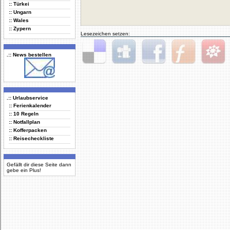
:: Türkei
:: Ungarn
:: Wales
:: Zypern
Lesezeichen setzen:
.:: News bestellen
Delicious
Digg
Facebook
Furl
StudiVZ
.:: Urlaubservice
:: Ferienkalender
:: 10 Regeln
:: Notfallplan
:: Kofferpacken
:: Reisecheckliste
Gefällt dir diese Seite dann
gebe ein Plus!