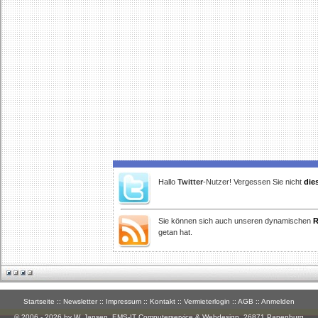
Hallo
Twitter
-Nutzer! Vergessen Sie nicht
die
Sie können sich auch unseren dynamischen
R
getan hat.
Startseite
::
Newsletter
::
Impressum
::
Kontakt
::
Vermieterlogin
::
AGB
::
Anmelden
© 2006 - 2026 by W. Jansen,
EMS-IT Computerservice & Webdesign
, 26871 Papenburg