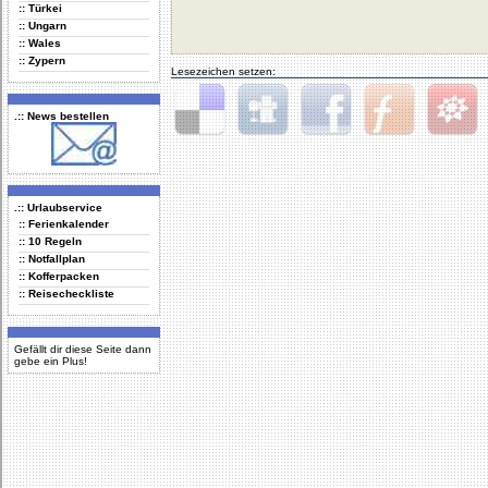
:: Türkei
:: Ungarn
:: Wales
:: Zypern
Lesezeichen setzen:
.:: News bestellen
Delicious
Digg
Facebook
Furl
StudiVZ
.:: Urlaubservice
:: Ferienkalender
:: 10 Regeln
:: Notfallplan
:: Kofferpacken
:: Reisecheckliste
Gefällt dir diese Seite dann
gebe ein Plus!