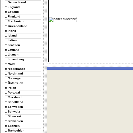
:: Deutschland
:: England
:: Estland
:: Finnland
:: Frankreich
:: Griechenland
:: Irland
:: Island
:: Italien
:: Kroatien
:: Lettland
:: Litauen
:: Luxemburg
:: Malta
:: Niederlande
:: Nordirland
:: Norwegen
:: Österreich
:: Polen
:: Portugal
:: Russland
:: Schottland
:: Schweden
:: Schweiz
:: Slowakei
:: Slowenien
:: Spanien
:: Tschechien