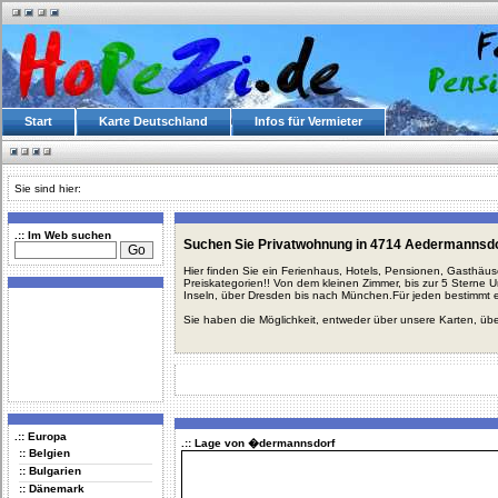
Start
Karte Deutschland
Infos für Vermieter
Sie sind hier:
.:: Im Web suchen
Suchen Sie Privatwohnung in 4714 Aedermannsdo
Hier finden Sie ein Ferienhaus, Hotels, Pensionen, Gasthäu
Preiskategorien!! Von dem kleinen Zimmer, bis zur 5 Sterne 
Inseln, über Dresden bis nach München.Für jeden bestimmt 
Sie haben die Möglichkeit, entweder über unsere Karten, üb
.:: Europa
.:: Lage von �dermannsdorf
:: Belgien
:: Bulgarien
:: Dänemark