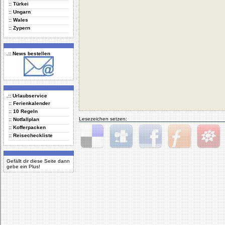
:: Türkei
:: Ungarn
:: Wales
:: Zypern
.:: News bestellen
.:: Urlaubservice
:: Ferienkalender
:: 10 Regeln
Lesezeichen setzen:
:: Notfallplan
:: Kofferpacken
:: Reisecheckliste
Delicious
Digg
Facebook
Furl
StudiVZ
Gefällt dir diese Seite dann
gebe ein Plus!