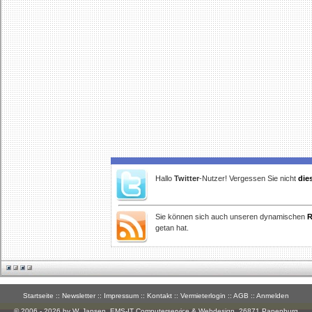
Hallo
Twitter
-Nutzer! Vergessen Sie nicht
die
Sie können sich auch unseren dynamischen
R
getan hat.
Startseite
::
Newsletter
::
Impressum
::
Kontakt
::
Vermieterlogin
::
AGB
::
Anmelden
© 2006 - 2026 by W. Jansen,
EMS-IT Computerservice & Webdesign
, 26871 Papenburg