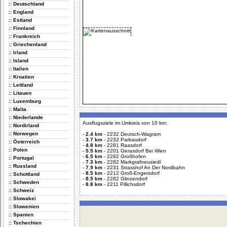
:: Deutschland
:: England
:: Estland
:: Finnland
:: Frankreich
:: Griechenland
:: Irland
:: Island
:: Italien
:: Kroatien
:: Lettland
:: Litauen
:: Luxemburg
:: Malta
:: Niederlande
Ausflugsziele im Umkreis von 10 km:
:: Nordirland
:: Norwegen
-
2.4 km
-
2232 Deutsch-Wagram
-
3.7 km
-
2232 Parbasdorf
:: Österreich
-
4.8 km
-
2281 Raasdorf
:: Polen
-
5.5 km
-
2201 Gerasdorf Bei Wien
-
6.5 km
-
2282 Großhofen
:: Portugal
-
7.3 km
-
2282 Markgrafneusiedl
:: Russland
-
7.9 km
-
2231 Strasshof An Der Nordbahn
-
8.5 km
-
2212 Groß-Engersdorf
:: Schottland
-
8.5 km
-
2282 Glinzendorf
:: Schweden
-
8.8 km
-
2211 Pillichsdorf
:: Schweiz
:: Slowakei
:: Slowenien
:: Spanien
:: Tschechien