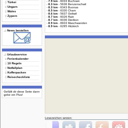
-
7.9 km
-
6033 Buchrain
:: Türkei
-
8.3 km
-
5636 Benzenschwil
:: Ungarn
-
8.3 km
-
6343 Buonas
-
8.5 km
-
6330 Cham
:: Wales
-
8.6 km
-
5637 Geltwil
:: Zypern
-
8.7 km
-
6026 Rain
-
8.7 km
-
6036 Dierikon
-
8.9 km
-
8933 Maschwanden
-
8.9 km
-
6285 Hitzkirch
.:: News bestellen
.:: Urlaubservice
:: Ferienkalender
:: 10 Regeln
:: Notfallplan
:: Kofferpacken
:: Reisecheckliste
Gefällt dir diese Seite dann
gebe ein Plus!
Lesezeichen setzen: