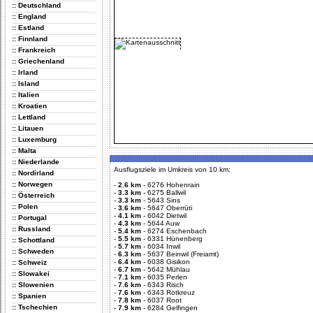
:: Deutschland
:: England
:: Estland
:: Finnland
:: Frankreich
:: Griechenland
:: Irland
:: Island
:: Italien
:: Kroatien
:: Lettland
:: Litauen
:: Luxemburg
:: Malta
:: Niederlande
Ausflugsziele im Umkreis von 10 km:
:: Nordirland
:: Norwegen
-
2.6 km
-
6276 Hohenrain
-
3.3 km
-
6275 Ballwil
:: Österreich
-
3.3 km
-
5643 Sins
:: Polen
-
3.6 km
-
5647 Oberrüti
-
4.1 km
-
6042 Dietwil
:: Portugal
-
4.3 km
-
5644 Auw
:: Russland
-
5.4 km
-
6274 Eschenbach
-
5.5 km
-
6331 Hünenberg
:: Schottland
-
5.7 km
-
6034 Inwil
:: Schweden
-
6.3 km
-
5637 Beinwil (Freiamt)
-
6.4 km
-
6038 Gisikon
:: Schweiz
-
6.7 km
-
5642 Mühlau
:: Slowakei
-
7.1 km
-
6035 Perlen
:: Slowenien
-
7.6 km
-
6343 Risch
-
7.6 km
-
6343 Rotkreuz
:: Spanien
-
7.8 km
-
6037 Root
:: Tschechien
-
7.9 km
-
6284 Gelfingen