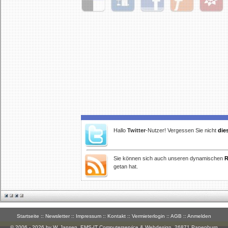
Delicious
Digg
Facebook
Furl
StudiVZ
Hallo
Twitter
-Nutzer! Vergessen Sie nicht
die
Sie können sich auch unseren dynamischen
R
getan hat.
Startseite
::
Newsletter
::
Impressum
::
Kontakt
::
Vermieterlogin
::
AGB
::
Anmelden
© 2006 - 2026 by W. Jansen,
EMS-IT Computerservice & Webdesign
, 26871 Papenburg