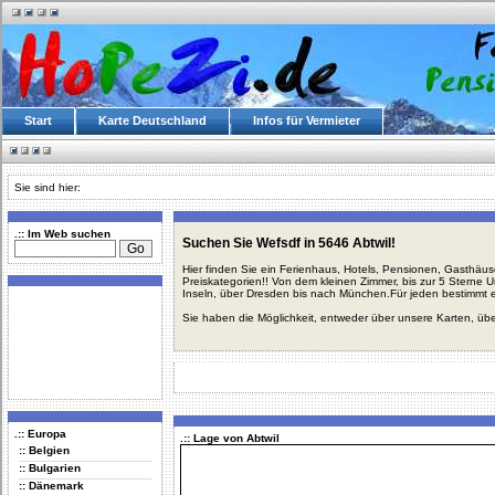
Start
Karte Deutschland
Infos für Vermieter
Sie sind hier:
.:: Im Web suchen
Suchen Sie Wefsdf in 5646 Abtwil!
Hier finden Sie ein Ferienhaus, Hotels, Pensionen, Gasthäu
Preiskategorien!! Von dem kleinen Zimmer, bis zur 5 Sterne 
Inseln, über Dresden bis nach München.Für jeden bestimmt 
Sie haben die Möglichkeit, entweder über unsere Karten, üb
.:: Europa
.:: Lage von Abtwil
:: Belgien
:: Bulgarien
:: Dänemark