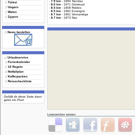
-
7.9 km
-
199X Nendaz
:: Türkei
-
8.0 km
-
1971 Grimisuat
:: Ungarn
-
8.5 km
-
1908 Riddes
-
8.5 km
-
1982 Euseigne
:: Wales
-
8.7 km
-
1961 Vernamiège
:: Zypern
-
8.7 km
-
1973 Nax
.:: News bestellen
.:: Urlaubservice
:: Ferienkalender
:: 10 Regeln
:: Notfallplan
:: Kofferpacken
:: Reisecheckliste
Gefällt dir diese Seite dann
gebe ein Plus!
Lesezeichen setzen:
Delicious
Digg
Facebook
Furl
StudiVZ