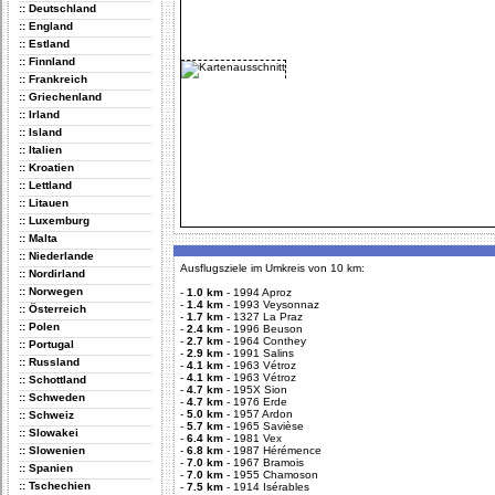
:: Deutschland
:: England
:: Estland
:: Finnland
:: Frankreich
:: Griechenland
:: Irland
:: Island
:: Italien
:: Kroatien
:: Lettland
:: Litauen
:: Luxemburg
:: Malta
:: Niederlande
Ausflugsziele im Umkreis von 10 km:
:: Nordirland
:: Norwegen
-
1.0 km
-
1994 Aproz
-
1.4 km
-
1993 Veysonnaz
:: Österreich
-
1.7 km
-
1327 La Praz
:: Polen
-
2.4 km
-
1996 Beuson
-
2.7 km
-
1964 Conthey
:: Portugal
-
2.9 km
-
1991 Salins
:: Russland
-
4.1 km
-
1963 Vétroz
-
4.1 km
-
1963 Vétroz
:: Schottland
-
4.7 km
-
195X Sion
:: Schweden
-
4.7 km
-
1976 Erde
-
5.0 km
-
1957 Ardon
:: Schweiz
-
5.7 km
-
1965 Savièse
:: Slowakei
-
6.4 km
-
1981 Vex
:: Slowenien
-
6.8 km
-
1987 Hérémence
-
7.0 km
-
1967 Bramois
:: Spanien
-
7.0 km
-
1955 Chamoson
:: Tschechien
-
7.5 km
-
1914 Isérables