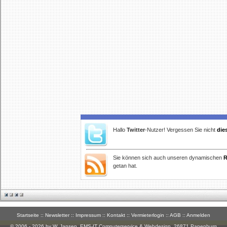
Hallo
Twitter
-Nutzer! Vergessen Sie nicht
die
Sie können sich auch unseren dynamischen
R
getan hat.
Startseite
::
Newsletter
::
Impressum
::
Kontakt
::
Vermieterlogin
::
AGB
::
Anmelden
© 2006 - 2026 by W. Jansen,
EMS-IT Computerservice & Webdesign
, 26871 Papenburg