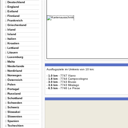
:: Deutschland
:: England
:: Estland
:: Finnland
:: Frankreich
:: Griechenland
:: Irland
:: Island
:: Italien
:: Kroatien
:: Lettland
:: Litauen
:: Luxemburg
:: Malta
:: Niederlande
Ausflugsziele im Umkreis von 10 km:
:: Nordirland
:: Norwegen
-
1.0 km
-
7747 Viano
-
1.8 km
-
7744 Campocologno
:: Österreich
-
3.0 km
-
7743 Brusio
:: Polen
-
3.6 km
-
7743 Miralago
-
6.5 km
-
7746 Le Prese
:: Portugal
:: Russland
:: Schottland
:: Schweden
:: Schweiz
:: Slowakei
:: Slowenien
:: Spanien
:: Tschechien