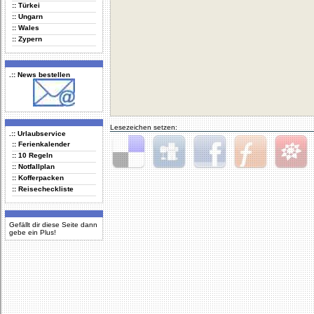
:: Türkei
:: Ungarn
:: Wales
:: Zypern
.:: News bestellen
Lesezeichen setzen:
.:: Urlaubservice
:: Ferienkalender
:: 10 Regeln
:: Notfallplan
Delicious
Digg
Facebook
Furl
StudiVZ
:: Kofferpacken
:: Reisecheckliste
Gefällt dir diese Seite dann
gebe ein Plus!