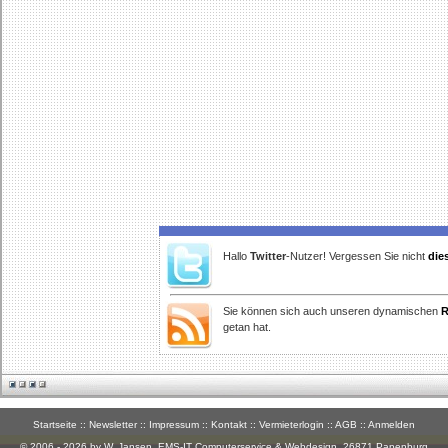
Hallo
Twitter
-Nutzer! Vergessen Sie nicht
die
Sie können sich auch unseren dynamischen
R
getan hat.
Startseite
::
Newsletter
::
Impressum
::
Kontakt
::
Vermieterlogin
::
AGB
::
Anmelden
© 2006 - 2026 by W. Jansen,
EMS-IT Computerservice & Webdesign
, 26871 Papenburg