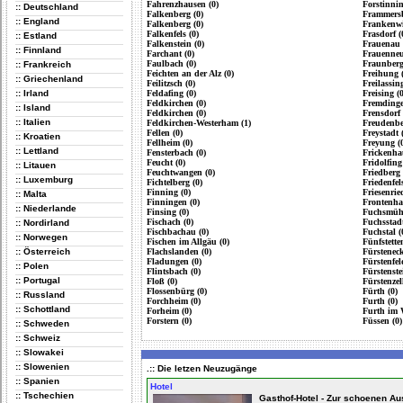
Fahrenzhausen (0)
Forstinnin
:: Deutschland
Falkenberg (0)
Frammersb
:: England
Falkenberg (0)
Frankenwi
Falkenfels (0)
Frasdorf (
:: Estland
Falkenstein (0)
Frauenau 
:: Finnland
Farchant (0)
Frauenneu
Faulbach (0)
Fraunberg
:: Frankreich
Feichten an der Alz (0)
Freihung (
:: Griechenland
Feilitzsch (0)
Freilassing
:: Irland
Feldafing (0)
Freising (0
Feldkirchen (0)
Fremdinge
:: Island
Feldkirchen (0)
Frensdorf 
:: Italien
Feldkirchen-Westerham (1)
Freudenbe
Fellen (0)
Freystadt 
:: Kroatien
Fellheim (0)
Freyung (
:: Lettland
Fensterbach (0)
Frickenha
Feucht (0)
Fridolfing
:: Litauen
Feuchtwangen (0)
Friedberg 
:: Luxemburg
Fichtelberg (0)
Friedenfels
Finning (0)
Friesenrie
:: Malta
Finningen (0)
Frontenha
:: Niederlande
Finsing (0)
Fuchsmühl
Fischach (0)
Fuchsstadt
:: Nordirland
Fischbachau (0)
Fuchstal (
:: Norwegen
Fischen im Allgäu (0)
Fünfstette
:: Österreich
Flachslanden (0)
Fürsteneck
Fladungen (0)
Fürstenfel
:: Polen
Flintsbach (0)
Fürstenste
:: Portugal
Floß (0)
Fürstenzell
Flossenbürg (0)
Fürth (0)
:: Russland
Forchheim (0)
Furth (0)
:: Schottland
Forheim (0)
Furth im 
Forstern (0)
Füssen (0)
:: Schweden
:: Schweiz
:: Slowakei
:: Slowenien
.:: Die letzen Neuzugänge
:: Spanien
Hotel
:: Tschechien
Gasthof-Hotel - Zur schoenen Au