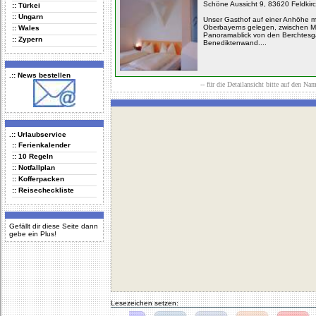
Schöne Aussicht 9, 83620 Feldki
:: Türkei
:: Ungarn
Unser Gasthof auf einer Anhöhe mi
Oberbayerns gelegen, zwischen 
:: Wales
Panoramablick von den Berchtesga
:: Zypern
Benediktenwand....
.:: News bestellen
-- für die Detailansicht bitte auf den Na
.:: Urlaubservice
:: Ferienkalender
:: 10 Regeln
:: Notfallplan
:: Kofferpacken
:: Reisecheckliste
Gefällt dir diese Seite dann
gebe ein Plus!
Lesezeichen setzen: