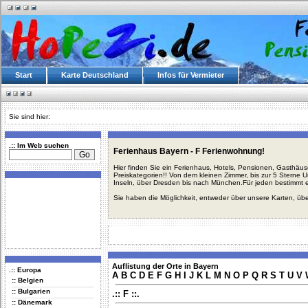
Start
Karte Deutschland
Infos für Vermieter
Sie sind hier:
.:: Im Web suchen
Ferienhaus Bayern - F Ferienwohnung!
Hier finden Sie ein Ferienhaus, Hotels, Pensionen, Gasthäu
Preiskategorien!! Von dem kleinen Zimmer, bis zur 5 Sterne 
Inseln, über Dresden bis nach München.Für jeden bestimmt 
Sie haben die Möglichkeit, entweder über unsere Karten, üb
Auflistung der Orte in Bayern
.:: Europa
A
B
C
D
E
F
G
H
I
J
K
L
M
N
O
P
Q
R
S
T
U
V
:: Belgien
:: Bulgarien
.:: F ::.
:: Dänemark