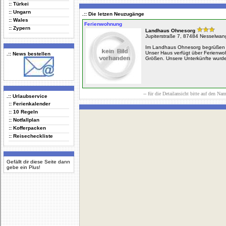
:: Türkei
:: Ungarn
.:: Die letzen Neuzugänge
:: Wales
Ferienwohnung
:: Zypern
Landhaus Ohnesorg
Jupiterstraße 7, 87484 Nesselwan
Im Landhaus Ohnesorg begrüßen wi
Unser Haus verfügt über Ferienw
.:: News bestellen
Größen. Unsere Unterkünfte wurden
-- für die Detailansicht bitte auf den Na
.:: Urlaubservice
:: Ferienkalender
:: 10 Regeln
:: Notfallplan
:: Kofferpacken
:: Reisecheckliste
Gefällt dir diese Seite dann
gebe ein Plus!