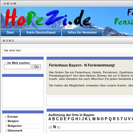
Start
Karte Deutschland
Infos für Vermieter
Sie sind hier:
.:: Im Web suchen
Ferienhaus Bayern - N Ferienwohnung!
Hier finden Sie ein Ferienhaus, Hotels, Pensionen, Gasthäu
Preiskategorien!! Von dem kleinen Zimmer, bis zur 5 Sterne 
Inseln, über Dresden bis nach München.Für jeden bestimmt 
Sie haben die Möglichkeit, entweder über unsere Karten, üb
Auflistung der Orte in Bayern
.:: Europa
A
B
C
D
E
F
G
H
I
J
K
L
M
N
O
P
Q
R
S
T
U
V
:: Belgien
:: Bulgarien
.:: N ::.
:: Dänemark