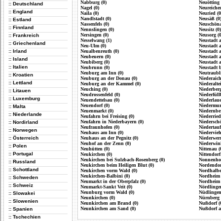
Nabburg (0)
Neuötting 
:: Deutschland
Nagel (0)
Neureiche
:: England
Naila (0)
Neuried (0
Nandlstadt (0)
Neusäß (0
:: Estland
Nassenfels (0)
Neuschöna
:: Finnland
Nennslingen (0)
Neusitz (0)
Nersingen (0)
Neusorg (0
:: Frankreich
Nesselwang (1)
Neustadt 
:: Griechenland
Neu-Ulm (0)
Neustadt 
:: Irland
Neualbenreuth (0)
Neustadt a
Neubeuern (0)
Neustadt 
:: Island
Neubiberg (0)
Neustadt 
:: Italien
Neubrunn (0)
Neustadt 
Neuburg am Inn (0)
Neutraubli
:: Kroatien
Neuburg an der Donau (0)
Niederaich
:: Lettland
Neuburg an der Kammel (0)
Niederalte
Neuching (0)
Niederberg
:: Litauen
Neudrossenfeld (0)
Niederfüll
:: Luxemburg
Neuendettelsau (0)
Niederlaue
Neuendorf (0)
Niedermur
:: Malta
Neuenmarkt (0)
Niedernber
:: Niederlande
Neufahrn bei Freising (0)
Niederried
Neufahrn in Niederbayern (0)
Niederschö
:: Nordirland
Neufraunhofen (0)
Niedertauf
:: Norwegen
Neuhaus am Inn (0)
Niedervieh
:: Österreich
Neuhaus an der Pegnitz (0)
Niederwerr
Neuhof an der Zenn (0)
Niederwink
:: Polen
Neuhütten (0)
Nittenau (
:: Portugal
Neukirchen (0)
Nittendorf
Neukirchen bei Sulzbach-Rosenberg (0)
Nonnenhor
:: Russland
Neukirchen beim Heiligen Blut (0)
Nordendor
:: Schottland
Neukirchen vorm Wald (0)
Nordhalbe
Neukirchen-Balbini (0)
Nordheim 
:: Schweden
Neumarkt in der Oberpfalz (0)
Nordheim 
:: Schweiz
Neumarkt-Sankt Veit (0)
Nördlingen
Neunburg vorm Wald (0)
Nüdlingen
:: Slowakei
Neunkirchen (0)
Nürnberg 
:: Slowenien
Neunkirchen am Brand (0)
Nußdorf (
Neunkirchen am Sand (0)
Nußdorf a
:: Spanien
:: Tschechien