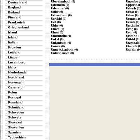
Übereisenbach (0)
Unzenberg
:: Deutschland
Udenheim (0)
Uppershau
:: England
Üdersdorf (0)
Urbach (0
Udler (0)
Urbar (0)
:: Estland
Uelversheim (0)
Urbar (0)
:: Finnland
Uersfeld (0)
Urmersbac
Ueß (0)
Urmitz (0)
:: Frankreich
Uhler (0)
Urschmitt 
:: Griechenland
Ulmen (0)
Ürzig (0)
:: Irland
Ulmet (0)
Usch (0)
Undenheim (0)
Utscheid (
:: Island
Unkel (0)
Üttfeld (0)
:: Italien
Unkenbach (0)
Utzenhain 
Unnau (0)
Utzerath (
:: Kroatien
Unterjeckenbach (0)
Üxheim (0
:: Lettland
Untershausen (0)
:: Litauen
:: Luxemburg
:: Malta
:: Niederlande
:: Nordirland
:: Norwegen
:: Österreich
:: Polen
:: Portugal
:: Russland
:: Schottland
:: Schweden
:: Schweiz
:: Slowakei
:: Slowenien
:: Spanien
:: Tschechien