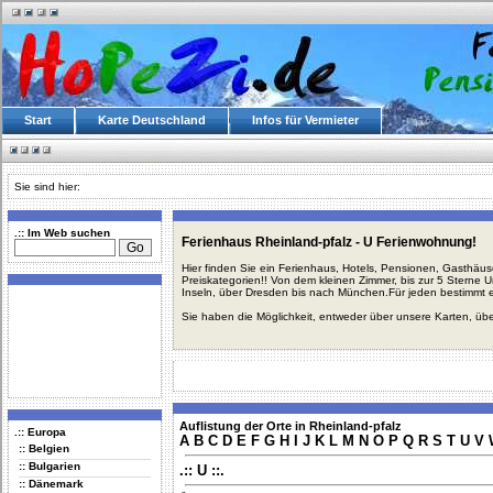
Start
Karte Deutschland
Infos für Vermieter
Sie sind hier:
.:: Im Web suchen
Ferienhaus Rheinland-pfalz - U Ferienwohnung!
Hier finden Sie ein Ferienhaus, Hotels, Pensionen, Gasthäu
Preiskategorien!! Von dem kleinen Zimmer, bis zur 5 Sterne 
Inseln, über Dresden bis nach München.Für jeden bestimmt 
Sie haben die Möglichkeit, entweder über unsere Karten, üb
Auflistung der Orte in Rheinland-pfalz
.:: Europa
A
B
C
D
E
F
G
H
I
J
K
L
M
N
O
P
Q
R
S
T
U
V
:: Belgien
:: Bulgarien
.:: U ::.
:: Dänemark