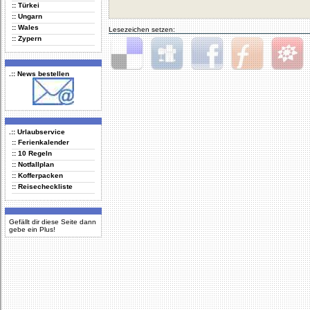
:: Türkei
:: Ungarn
:: Wales
Lesezeichen setzen:
:: Zypern
.:: News bestellen
Delicious
Digg
Facebook
Furl
StudiVZ
.:: Urlaubservice
:: Ferienkalender
:: 10 Regeln
:: Notfallplan
:: Kofferpacken
:: Reisecheckliste
Gefällt dir diese Seite dann
gebe ein Plus!