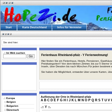
Start
Karte Deutschland
Infos für Vermieter
Sie sind hier:
.:: Im Web suchen
Ferienhaus Rheinland-pfalz - Y Ferienwohnung!
Hier finden Sie ein Ferienhaus, Hotels, Pensionen, Gasthäu
Preiskategorien!! Von dem kleinen Zimmer, bis zur 5 Sterne 
Inseln, über Dresden bis nach München.Für jeden bestimmt 
Sie haben die Möglichkeit, entweder über unsere Karten, üb
Auflistung der Orte in Rheinland-pfalz
.:: Europa
A
B
C
D
E
F
G
H
I
J
K
L
M
N
O
P
Q
R
S
T
U
V
:: Belgien
:: Bulgarien
.:: Y ::.
:: Dänemark