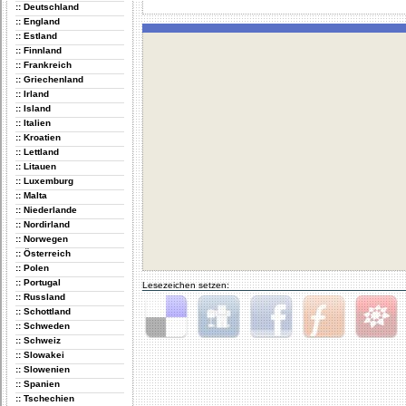
:: Deutschland
:: England
:: Estland
:: Finnland
:: Frankreich
:: Griechenland
:: Irland
:: Island
:: Italien
:: Kroatien
:: Lettland
:: Litauen
:: Luxemburg
:: Malta
:: Niederlande
:: Nordirland
:: Norwegen
:: Österreich
:: Polen
:: Portugal
Lesezeichen setzen:
:: Russland
:: Schottland
:: Schweden
:: Schweiz
Delicious
Digg
Facebook
Furl
StudiVZ
:: Slowakei
:: Slowenien
:: Spanien
:: Tschechien