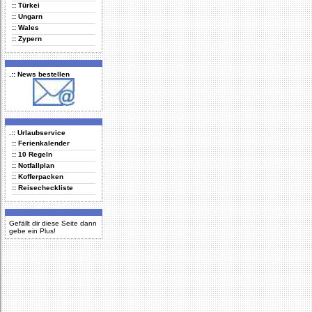
:: Türkei
:: Ungarn
:: Wales
:: Zypern
.:: News bestellen
.:: Urlaubservice
:: Ferienkalender
:: 10 Regeln
:: Notfallplan
:: Kofferpacken
:: Reisecheckliste
Gefällt dir diese Seite dann
gebe ein Plus!