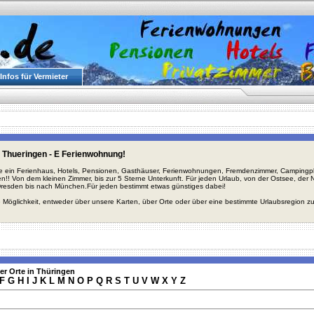
Infos für Vermieter
 Thueringen - E Ferienwohnung!
ie ein Ferienhaus, Hotels, Pensionen, Gasthäuser, Ferienwohnungen, Fremdenzimmer, Campingplä
en!! Von dem kleinen Zimmer, bis zur 5 Sterne Unterkunft. Für jeden Urlaub, von der Ostsee, de
Dresden bis nach München.Für jeden bestimmt etwas günstiges dabei!
 Möglichkeit, entweder über unsere Karten, über Orte oder über eine bestimmte Urlaubsregion z
er Orte in Thüringen
F
G
H
I
J
K
L
M
N
O
P
Q
R
S
T
U
V
W
X
Y
Z