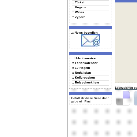
:: Türkei
:: Ungarn
:: Wales
:: Zypern
.:: News bestellen
.:: Urlaubservice
:: Ferienkalender
:: 10 Regeln
:: Notfallplan
:: Kofferpacken
:: Reisecheckliste
Lesezeichen se
Gefällt dir diese Seite dann
gebe ein Plus!
Delicious
Di