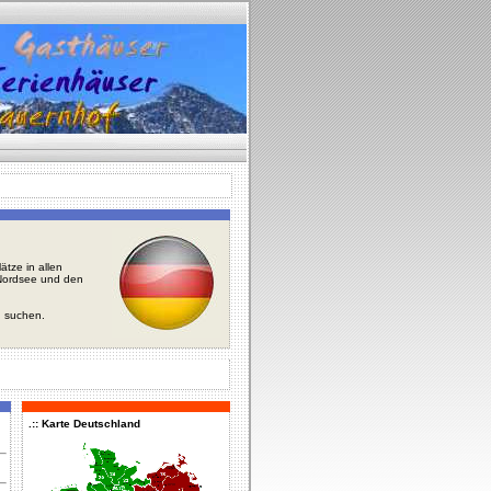
tze in allen
r Nordsee und den
u suchen.
.:: Karte Deutschland