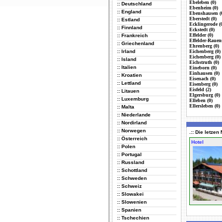
Ebeleben (0)
:: Deutschland
Ebenheim (0)
:: England
Ebenshausen (
Eberstedt (0)
:: Estland
Ecklingerode (
:: Finnland
Eckstedt (0)
Effelder (0)
:: Frankreich
Effelder-Rauens
:: Griechenland
Ehrenberg (0)
:: Irland
Eichenberg (0)
Eichenberg (0)
:: Island
Eichstruth (0)
:: Italien
Eineborn (0)
Einhausen (0)
:: Kroatien
Eisenach (0)
:: Lettland
Eisenberg (0)
Eisfeld (2)
:: Litauen
Elgersburg (0)
:: Luxemburg
Elleben (0)
Ellersleben (0)
:: Malta
:: Niederlande
:: Nordirland
:: Norwegen
.:: Die letze
:: Österreich
Hotel
:: Polen
:: Portugal
:: Russland
:: Schottland
:: Schweden
:: Schweiz
:: Slowakei
:: Slowenien
:: Spanien
:: Tschechien