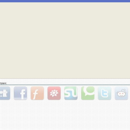
tzen:
gg
Facebook
Furl
StudiVZ
StumbleUpon
Technorati
Twitter
Reddit