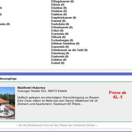
Ellingshausen (0)
Ellrich (0)
0)
Elxleben (0)
Elxleben (0)
0)
Emleben (0)
Empfertshausen (0)
Emsetal (0)
tein (0)
Endschütz (0)
Erbenhausen (0)
Erfurt (0)
Ernstroda (0)
Eßbach (0)
Eschenbergen (0)
Eßleben-Teutleben (0)
Esperstedt (0)
Ettenhausen an der Suhl (0)
Ettersburg (0)
Etzelsrode (0)
Etzleben (0)
Exdorf (0)
n Neuzugänge
Waldhotel Hubertus
Coburger Straße 501, 98673 Eisfeld
Preise ab
42,- €
Idyllisch gelegen am ehemaligen Grenzübergang zu Bayern.
Eine Oase mitten im Wald das drei Sterne Waldhotel mit 16
Zimmern und Apartement. Gastraum 90 Plätze...
-- für die Detailansicht bitte auf den Namen der Unterkunft klicken --