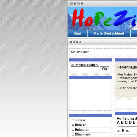
Start
Karte Deutschland
Sie sind hier:
.:: Im Web suchen
Ferienhaus
Hier finden S
Preiskategori
Inseln, über 
Sie haben die
Auflistung d
.:: Europa
A
B
C
D
E
:: Belgien
:: Bulgarien
.:: E ::.
:: Dänemark