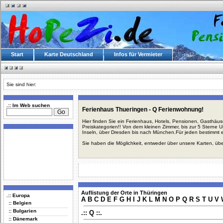
Start
Karte Deutschland
Infos für Vermieter
Sie sind hier:
.:: Im Web suchen
Ferienhaus Thueringen - Q Ferienwohnung!
Hier finden Sie ein Ferienhaus, Hotels, Pensionen, Gasthäu
Preiskategorien!! Von dem kleinen Zimmer, bis zur 5 Sterne 
Inseln, über Dresden bis nach München.Für jeden bestimmt 
Sie haben die Möglichkeit, entweder über unsere Karten, üb
Auflistung der Orte in Thüringen
.:: Europa
A
B
C
D
E
F
G
H
I
J
K
L
M
N
O
P
Q
R
S
T
U
V
:: Belgien
:: Bulgarien
.:: Q ::.
:: Dänemark