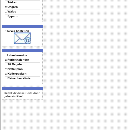
:: Türkei
:: Ungarn
:: Wales
:: Zypern
.:: News bestellen
.:: Urlaubservice
:: Ferienkalender
:: 10 Regeln
:: Notfallplan
:: Kofferpacken
:: Reisecheckliste
Gefällt dir diese Seite dann
gebe ein Plus!