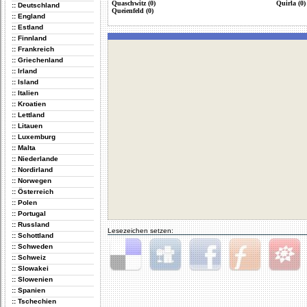
Quaschwitz (0)
Quirla (0)
:: Deutschland
Queienfeld (0)
:: England
:: Estland
:: Finnland
:: Frankreich
:: Griechenland
:: Irland
:: Island
:: Italien
:: Kroatien
:: Lettland
:: Litauen
:: Luxemburg
:: Malta
:: Niederlande
:: Nordirland
:: Norwegen
:: Österreich
:: Polen
:: Portugal
:: Russland
Lesezeichen setzen:
:: Schottland
:: Schweden
:: Schweiz
:: Slowakei
Delicious
Digg
Facebook
Furl
StudiVZ
:: Slowenien
:: Spanien
:: Tschechien