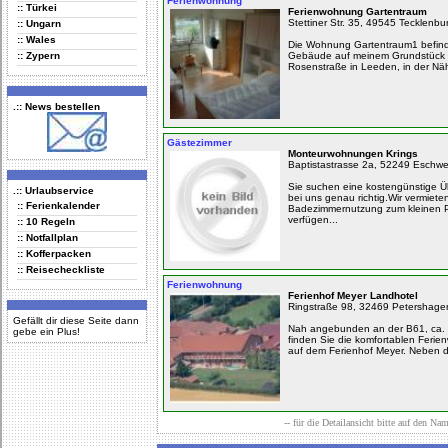
Ferienwohnung
:: Türkei
Ferienwohnung Gartentraum
Stettiner Str. 35, 49545 Tecklenbu
:: Ungarn
:: Wales
Die Wohnung Gartentraum1 befinde
:: Zypern
Gebäude auf meinem Grundstück 
Rosenstraße in Leeden, in der Näh
.:: News bestellen
Gästezimmer
Monteurwohnungen Krings
Baptistastrasse 2a, 52249 Eschwei
Sie suchen eine kostengünstige 
.:: Urlaubservice
bei uns genau richtig.Wir vermiet
:: Ferienkalender
Badezimmernutzung zum kleinen P
verfügen...
:: 10 Regeln
:: Notfallplan
:: Kofferpacken
:: Reisecheckliste
Ferienwohnung
Ferienhof Meyer Landhotel
Ringstraße 98, 32469 Petershage
Gefällt dir diese Seite dann
Nah angebunden an der B61, ca. 
gebe ein Plus!
finden Sie die komfortablen Fer
auf dem Ferienhof Meyer. Neben de
-- für die Detailansicht bitte auf den Na