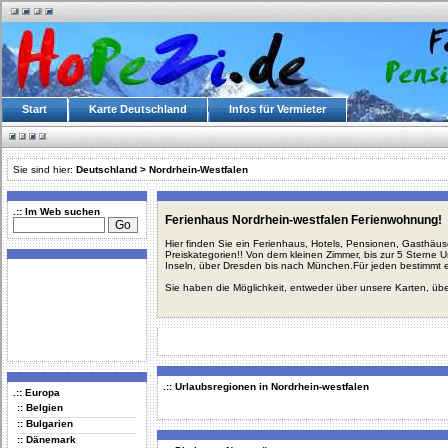
Start
Karte Deutschland
Infos für Vermieter
Sie sind hier:
Deutschland
>
Nordrhein-Westfalen
.:: Im Web suchen
Ferienhaus Nordrhein-westfalen Ferienwohnung!
Hier finden Sie ein Ferienhaus, Hotels, Pensionen, Gasthäu
Preiskategorien!! Von dem kleinen Zimmer, bis zur 5 Sterne 
Inseln, über Dresden bis nach München.Für jeden bestimmt 
Sie haben die Möglichkeit, entweder über unsere Karten, üb
.:: Urlaubsregionen in Nordrhein-westfalen
.:: Europa
:: Belgien
:: Bulgarien
:: Dänemark