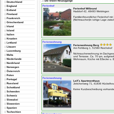
.:: Die letzen Neuzugänge
:: Deutschland
Ferienhof
:: England
Ferienhof Wilbrand
:: Estland
Haddorf 42, 48493 Wettringen
:: Finnland
Familienfreundlicher Ferienhof mi
:: Frankreich
(Nichtraucher)in ruhige Lage zwis
:: Griechenland
:: Irland
:: Island
:: Italien
:: Kroatien
Ferienwohnung
:: Lettland
Ferienwohnung Berg
:: Litauen
Am Fehlberg 1, 51580 Reichshof
:: Luxemburg
Nichtraucherwohnung im Dachges
:: Malta
und Terrasse. Ca. 70 qm, aufgeteil
:: Niederlande
Wohnraum, Küche mit Eßecke u. Ba
:: Nordirland
:: Norwegen
:: Österreich
:: Polen
Ferienwohnung
:: Portugal
Leif´s Apartmenthaus
:: Russland
Jettchenweg 71, 41836 Hückelho
:: Schottland
Keine Kurzbeschreibung vorhand
:: Schweden
:: Schweiz
:: Slowakei
:: Slowenien
:: Spanien
:: Tschechien