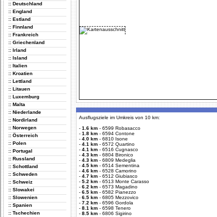
:: Deutschland
:: England
:: Estland
:: Finnland
:: Frankreich
:: Griechenland
:: Irland
:: Island
:: Italien
:: Kroatien
:: Lettland
:: Litauen
:: Luxemburg
:: Malta
:: Niederlande
Ausflugsziele im Umkreis von 10 km:
:: Nordirland
:: Norwegen
-
1.6 km
-
6599 Robasacco
-
1.8 km
-
6594 Contone
:: Österreich
-
4.0 km
-
6810 Isone
:: Polen
-
4.1 km
-
6572 Quartino
-
4.1 km
-
6516 Cugnasco
:: Portugal
-
4.3 km
-
6804 Bironico
:: Russland
-
4.3 km
-
6809 Medeglia
-
4.5 km
-
6514 Sementina
:: Schottland
-
4.6 km
-
6528 Camorino
:: Schweden
-
4.7 km
-
6512 Giubiasco
-
5.2 km
-
6513 Monte Carasso
:: Schweiz
-
6.2 km
-
6573 Magadino
:: Slowakei
-
6.5 km
-
6582 Pianezzo
:: Slowenien
-
6.5 km
-
6805 Mezzovico
-
7.2 km
-
6596 Gordola
:: Spanien
-
8.1 km
-
6598 Tenero
:: Tschechien
-
8.5 km
-
6806 Sigirino