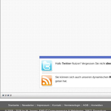
Hallo
Twitter
-Nutzer! Vergessen Sie nicht
die
Sie können sich auch unseren dynamischen
R
getan hat.
Startseite
::
Newsletter
::
Impressum
::
Kontakt
::
Vermieterlogin
::
AGB
::
Anmelden
© 2006 - 2026 by W. Jansen,
EMS-IT Computerservice & Webdesign
, 26871 Papenburg