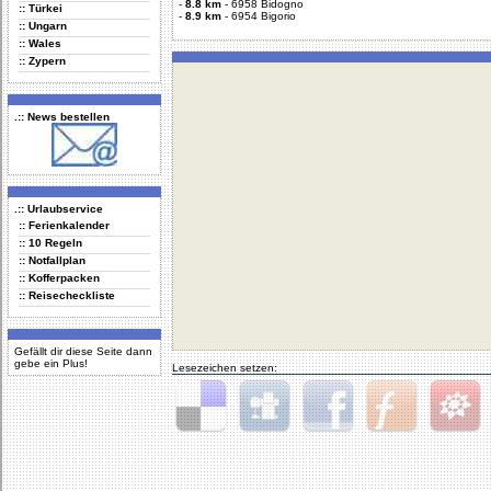
-
8.8 km
-
6958 Bidogno
:: Türkei
-
8.9 km
-
6954 Bigorio
:: Ungarn
:: Wales
:: Zypern
.:: News bestellen
.:: Urlaubservice
:: Ferienkalender
:: 10 Regeln
:: Notfallplan
:: Kofferpacken
:: Reisecheckliste
Gefällt dir diese Seite dann
gebe ein Plus!
Lesezeichen setzen:
Delicious
Digg
Facebook
Furl
StudiVZ