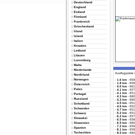
:: Deutschland
:: England
:: Estland
:: Finnland
:: Frankreich
:: Griechenland
:: Irland
:: Island
:: Italien
:: Kroatien
:: Lettland
:: Litauen
:: Luxemburg
:: Malta
:: Niederlande
Ausflugsziele
:: Nordirland
:: Norwegen
-
1.6 km
-
659
-
1.8 km
-
659
:: Österreich
-
4.0 km
-
681
:: Polen
-
4.1 km
-
657
-
4.1 km
-
651
:: Portugal
-
4.3 km
-
680
:: Russland
-
4.3 km
-
680
-
4.5 km
-
651
:: Schottland
-
4.6 km
-
652
:: Schweden
-
4.7 km
-
651
-
5.2 km
-
651
:: Schweiz
-
6.2 km
-
657
:: Slowakei
-
6.5 km
-
658
:: Slowenien
-
6.5 km
-
680
-
7.2 km
-
659
:: Spanien
-
8.1 km
-
659
:: Tschechien
-
8.5 km
-
680