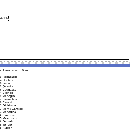
 im Umkreis von 10 km:
9 Robasacco
4 Contone
0 Isone
2 Quartino
6 Cugnasco
4 Bironico
9 Medeglia
4 Sementina
8 Camorino
2 Giubiasco
3 Monte Carasso
3 Magadino
2 Pianezzo
5 Mezzovico
6 Gordola
8 Tenero
6 Sigirino