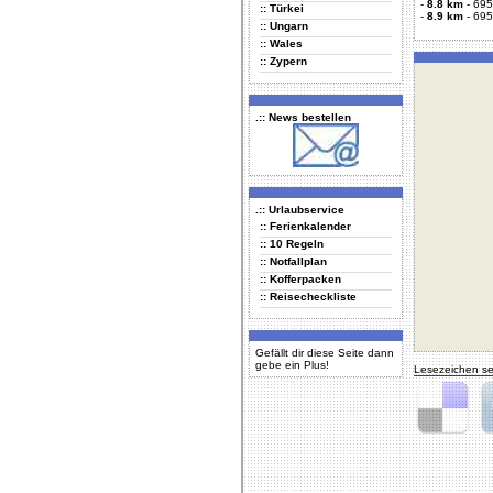
-
8.8 km
-
695
:: Türkei
-
8.9 km
-
695
:: Ungarn
:: Wales
:: Zypern
.:: News bestellen
.:: Urlaubservice
:: Ferienkalender
:: 10 Regeln
:: Notfallplan
:: Kofferpacken
:: Reisecheckliste
Gefällt dir diese Seite dann
gebe ein Plus!
Lesezeichen se
Delicious
Di