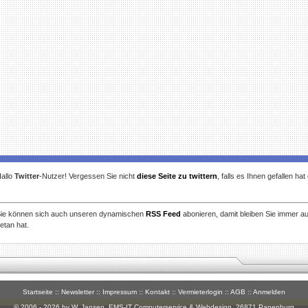
allo
Twitter
-Nutzer! Vergessen Sie nicht
diese Seite zu twittern
, falls es Ihnen gefallen ha
ie können sich auch unseren dynamischen
RSS Feed
abonieren, damit bleiben Sie immer a
etan hat.
Startseite
::
Newsletter
::
Impressum
::
Kontakt
::
Vermieterlogin
::
AGB
::
Anmelden
© 2006 - 2026 by W. Jansen,
EMS-IT Computerservice & Webdesign
, 26871 Papenburg