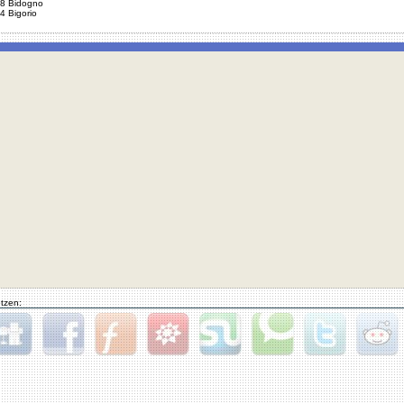
8 Bidogno
4 Bigorio
tzen:
gg
Facebook
Furl
StudiVZ
StumbleUpon
Technorati
Twitter
Reddit