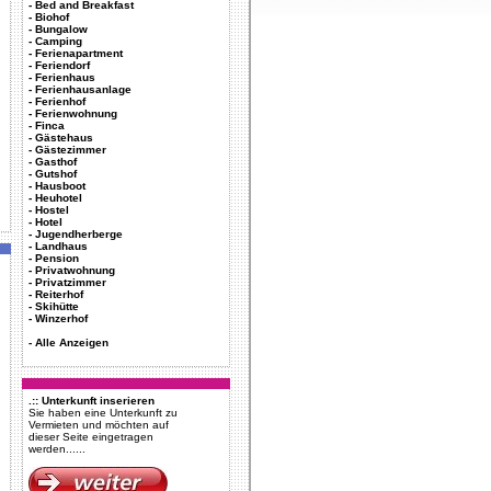
-
Bed and Breakfast
-
Biohof
-
Bungalow
-
Camping
-
Ferienapartment
-
Feriendorf
-
Ferienhaus
-
Ferienhausanlage
-
Ferienhof
-
Ferienwohnung
-
Finca
-
Gästehaus
-
Gästezimmer
-
Gasthof
-
Gutshof
-
Hausboot
-
Heuhotel
-
Hostel
-
Hotel
-
Jugendherberge
-
Landhaus
-
Pension
-
Privatwohnung
-
Privatzimmer
-
Reiterhof
-
Skihütte
-
Winzerhof
-
Alle Anzeigen
.:: Unterkunft inserieren
Sie haben eine Unterkunft zu
Vermieten und möchten auf
dieser Seite eingetragen
werden......