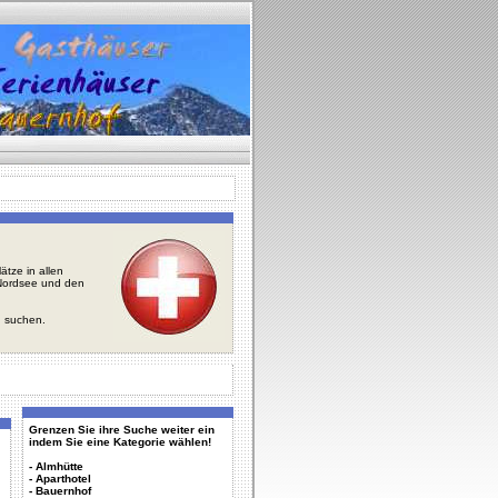
tze in allen
r Nordsee und den
u suchen.
Grenzen Sie ihre Suche weiter ein
indem Sie eine Kategorie wählen!
-
Almhütte
-
Aparthotel
-
Bauernhof