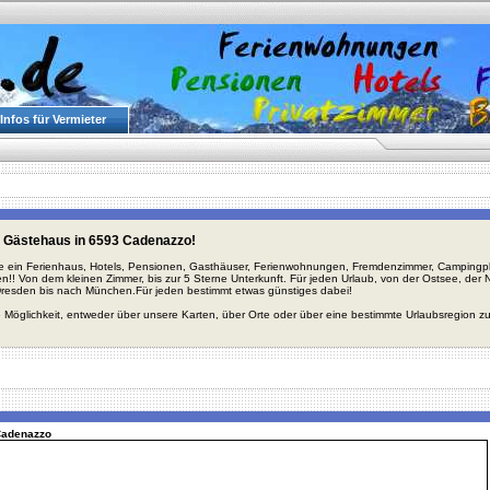
Infos für Vermieter
 Gästehaus in 6593 Cadenazzo!
ie ein Ferienhaus, Hotels, Pensionen, Gasthäuser, Ferienwohnungen, Fremdenzimmer, Campingplä
en!! Von dem kleinen Zimmer, bis zur 5 Sterne Unterkunft. Für jeden Urlaub, von der Ostsee, de
Dresden bis nach München.Für jeden bestimmt etwas günstiges dabei!
 Möglichkeit, entweder über unsere Karten, über Orte oder über eine bestimmte Urlaubsregion z
 Cadenazzo