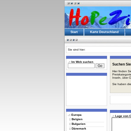
Start
Karte Deutschland
Sie sind hier:
.:: Im Web suchen
Suchen Sie
Hier finden S
Preiskategori
Inseln, über 
Sie haben die
.:: Europa
.:: Lage von
:: Belgien
:: Bulgarien
:: Dänemark