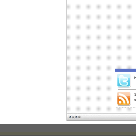
H
S
g