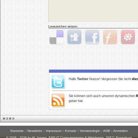
Lesezeichen setzen:
Delicious
Digg
Facebook
Furl
StudiVZ
Hallo
Twitter
-Nutzer! Vergessen Sie nicht
die
Sie können sich auch unseren dynamischen
R
getan hat.
Startseite
::
Newsletter
::
Impressum
::
Kontakt
::
Vermieterlogin
::
AGB
::
Anmelden
© 2006 - 2026 by W. Jansen,
EMS-IT Computerservice & Webdesign
, 26871 Papenburg