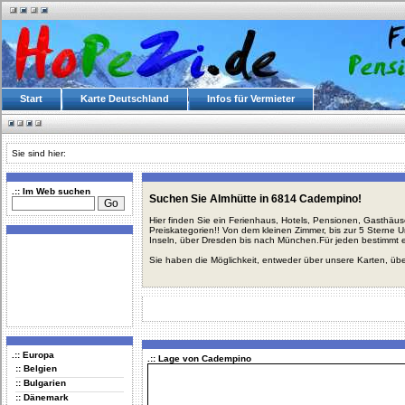
Start
Karte Deutschland
Infos für Vermieter
Sie sind hier:
.:: Im Web suchen
Suchen Sie Almhütte in 6814 Cadempino!
Hier finden Sie ein Ferienhaus, Hotels, Pensionen, Gasthäu
Preiskategorien!! Von dem kleinen Zimmer, bis zur 5 Sterne 
Inseln, über Dresden bis nach München.Für jeden bestimmt 
Sie haben die Möglichkeit, entweder über unsere Karten, üb
.:: Europa
.:: Lage von Cadempino
:: Belgien
:: Bulgarien
:: Dänemark