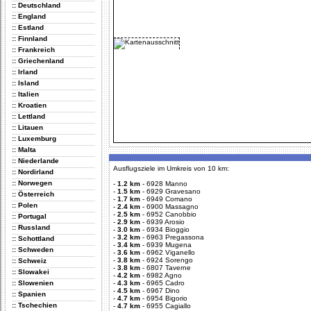
:: Deutschland
:: England
:: Estland
:: Finnland
:: Frankreich
:: Griechenland
:: Irland
:: Island
:: Italien
:: Kroatien
:: Lettland
:: Litauen
:: Luxemburg
:: Malta
:: Niederlande
Ausflugsziele im Umkreis von 10 km:
:: Nordirland
:: Norwegen
-
1.2 km
-
6928 Manno
-
1.5 km
-
6929 Gravesano
:: Österreich
-
1.7 km
-
6949 Comano
:: Polen
-
2.4 km
-
6900 Massagno
-
2.5 km
-
6952 Canobbio
:: Portugal
-
2.9 km
-
6939 Arosio
:: Russland
-
3.0 km
-
6934 Bioggio
-
3.2 km
-
6963 Pregassona
:: Schottland
-
3.4 km
-
6939 Mugena
:: Schweden
-
3.6 km
-
6962 Viganello
-
3.8 km
-
6924 Sorengo
:: Schweiz
-
3.8 km
-
6807 Taverne
:: Slowakei
-
4.2 km
-
6982 Agno
:: Slowenien
-
4.3 km
-
6965 Cadro
-
4.5 km
-
6967 Dino
:: Spanien
-
4.7 km
-
6954 Bigorio
:: Tschechien
-
4.7 km
-
6955 Cagiallo