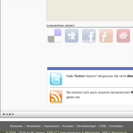
Lesezeichen setzen:
Delicious
Digg
Facebook
Furl
StudiVZ
Hallo
Twitter
-Nutzer! Vergessen Sie nicht
die
Sie können sich auch unseren dynamischen
R
getan hat.
Startseite
::
Newsletter
::
Impressum
::
Kontakt
::
Vermieterlogin
::
AGB
::
Anmelden
© 2006 - 2026 by W. Jansen,
EMS-IT Computerservice & Webdesign
, 26871 Papenburg