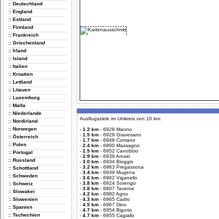
:: Deutschland
:: England
:: Estland
:: Finnland
:: Frankreich
:: Griechenland
:: Irland
:: Island
:: Italien
:: Kroatien
:: Lettland
:: Litauen
:: Luxemburg
:: Malta
:: Niederlande
Ausflugsziele im Umkreis von 10 km:
:: Nordirland
:: Norwegen
-
1.2 km
-
6928 Manno
-
1.5 km
-
6929 Gravesano
:: Österreich
-
1.7 km
-
6949 Comano
:: Polen
-
2.4 km
-
6900 Massagno
-
2.5 km
-
6952 Canobbio
:: Portugal
-
2.9 km
-
6939 Arosio
:: Russland
-
3.0 km
-
6934 Bioggio
-
3.2 km
-
6963 Pregassona
:: Schottland
-
3.4 km
-
6939 Mugena
:: Schweden
-
3.6 km
-
6962 Viganello
-
3.8 km
-
6924 Sorengo
:: Schweiz
-
3.8 km
-
6807 Taverne
:: Slowakei
-
4.2 km
-
6982 Agno
:: Slowenien
-
4.3 km
-
6965 Cadro
-
4.5 km
-
6967 Dino
:: Spanien
-
4.7 km
-
6954 Bigorio
:: Tschechien
-
4.7 km
-
6955 Cagiallo