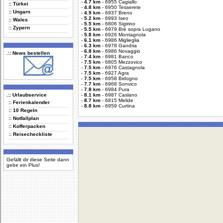
-
4.7 km
-
6955 Cagiallo
:: Türkei
-
4.8 km
-
6950 Tesserete
:: Ungarn
-
4.9 km
-
6937 Breno
-
5.2 km
-
6993 Iseo
:: Wales
-
5.5 km
-
6806 Sigirino
:: Zypern
-
5.5 km
-
6979 Brè sopra Lugano
-
5.8 km
-
6926 Montagnola
-
6.1 km
-
6986 Miglieglia
-
6.3 km
-
6978 Gandria
-
6.8 km
-
6986 Novaggio
.:: News bestellen
-
7.4 km
-
6981 Banco
-
7.5 km
-
6805 Mezzovico
-
7.5 km
-
6976 Castagnola
-
7.5 km
-
6927 Agra
-
7.5 km
-
6958 Bidogno
-
7.7 km
-
6968 Sonvico
-
7.8 km
-
6984 Pura
.:: Urlaubservice
-
8.1 km
-
6987 Caslano
-
8.7 km
-
6815 Melide
:: Ferienkalender
-
8.8 km
-
6959 Curtina
:: 10 Regeln
:: Notfallplan
:: Kofferpacken
:: Reisecheckliste
Gefällt dir diese Seite dann
gebe ein Plus!