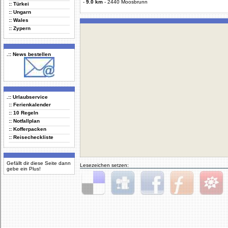
-
9.0 km
-
2440 Moosbrunn
:: Türkei
:: Ungarn
:: Wales
:: Zypern
.:: News bestellen
.:: Urlaubservice
:: Ferienkalender
:: 10 Regeln
:: Notfallplan
:: Kofferpacken
:: Reisecheckliste
Gefällt dir diese Seite dann
Lesezeichen setzen:
gebe ein Plus!
Delicious
Digg
Facebook
Furl
StudiVZ