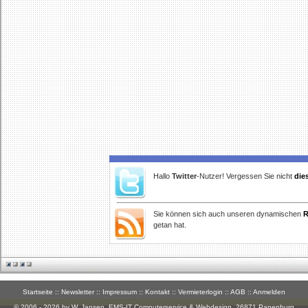
Hallo
Twitter
-Nutzer! Vergessen Sie nicht
die
Sie können sich auch unseren dynamischen
R
getan hat.
Startseite
::
Newsletter
::
Impressum
::
Kontakt
::
Vermieterlogin
::
AGB
::
Anmelden
© 2006 - 2026 by W. Jansen,
EMS-IT Computerservice & Webdesign
, 26871 Papenburg