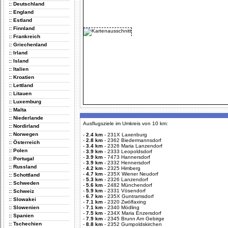
:: Deutschland
:: England
:: Estland
:: Finnland
:: Frankreich
:: Griechenland
:: Irland
:: Island
:: Italien
:: Kroatien
:: Lettland
:: Litauen
:: Luxemburg
:: Malta
:: Niederlande
Ausflugsziele im Umkreis von 10 km:
:: Nordirland
:: Norwegen
-
2.4 km
-
231X Laxenburg
-
2.8 km
-
2362 Biedermannsdorf
:: Österreich
-
3.4 km
-
2326 Maria Lanzendorf
:: Polen
-
3.9 km
-
2333 Leopoldsdorf
-
3.9 km
-
7473 Hannersdorf
:: Portugal
-
3.9 km
-
2332 Hennersdorf
:: Russland
-
4.2 km
-
2325 Himberg
-
4.7 km
-
235X Wiener Neudorf
:: Schottland
-
5.3 km
-
2326 Lanzendorf
:: Schweden
-
5.6 km
-
2482 Münchendorf
-
5.9 km
-
2331 Vösendorf
:: Schweiz
-
6.7 km
-
235X Guntramsdorf
:: Slowakei
-
7.1 km
-
2320 Zwölfaxing
:: Slowenien
-
7.1 km
-
2340 Mödling
-
7.5 km
-
234X Maria Enzersdorf
:: Spanien
-
7.9 km
-
2345 Brunn Am Gebirge
:: Tschechien
-
8.8 km
-
2352 Gumpoldskirchen