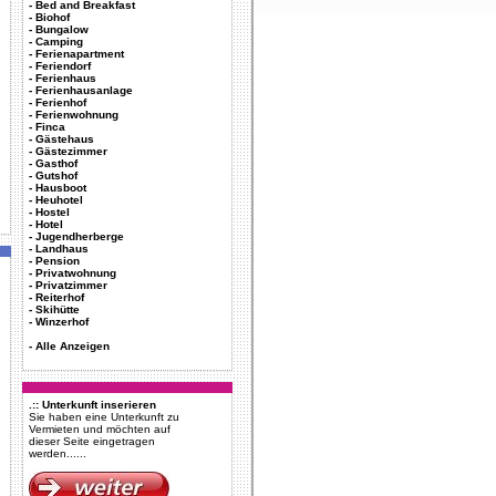
-
Bed and Breakfast
-
Biohof
-
Bungalow
-
Camping
-
Ferienapartment
-
Feriendorf
-
Ferienhaus
-
Ferienhausanlage
-
Ferienhof
-
Ferienwohnung
-
Finca
-
Gästehaus
-
Gästezimmer
-
Gasthof
-
Gutshof
-
Hausboot
-
Heuhotel
-
Hostel
-
Hotel
-
Jugendherberge
-
Landhaus
-
Pension
-
Privatwohnung
-
Privatzimmer
-
Reiterhof
-
Skihütte
-
Winzerhof
-
Alle Anzeigen
.:: Unterkunft inserieren
Sie haben eine Unterkunft zu
Vermieten und möchten auf
dieser Seite eingetragen
werden......