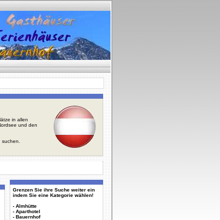
tze in allen
r Nordsee und den
u suchen.
Grenzen Sie ihre Suche weiter ein
indem Sie eine Kategorie wählen!
-
Almhütte
-
Aparthotel
-
Bauernhof