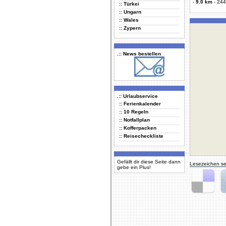
-
9.0 km
-
244
:: Türkei
:: Ungarn
:: Wales
:: Zypern
.:: News bestellen
.:: Urlaubservice
:: Ferienkalender
:: 10 Regeln
:: Notfallplan
:: Kofferpacken
:: Reisecheckliste
Gefällt dir diese Seite dann
Lesezeichen se
gebe ein Plus!
Delicious
Di