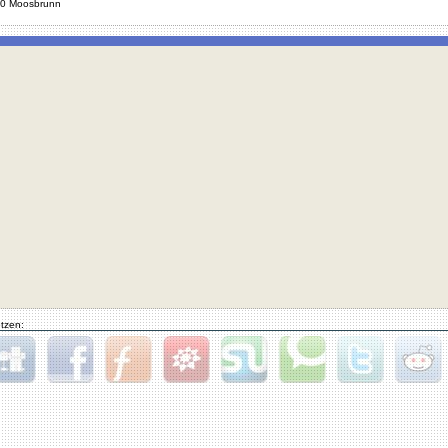
0 Moosbrunn
tzen:
gg
Facebook
Furl
StudiVZ
StumbleUpon
Technorati
Twitter
Reddit