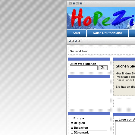
Start
Karte Deutschland
Sie sind hier:
.:: Im Web suchen
Suchen Sie
Hier finden S
Preiskategori
Inseln, über 
Sie haben die
.:: Europa
.:: Lage von 
:: Belgien
:: Bulgarien
:: Dänemark