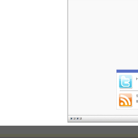
H
S
g