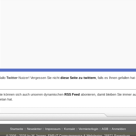
allo
Twitter
-Nutzer! Vergessen Sie nicht
diese Seite zu twittern
, falls es Ihnen gefallen ha
ie können sich auch unseren dynamischen
RSS Feed
abonieren, damit bleiben Sie immer a
etan hat.
Startseite
::
Newsletter
::
Impressum
::
Kontakt
::
Vermieterlogin
::
AGB
::
Anmelden
© 2006 - 2026 by W. Jansen,
EMS-IT Computerservice & Webdesign
, 26871 Papenburg