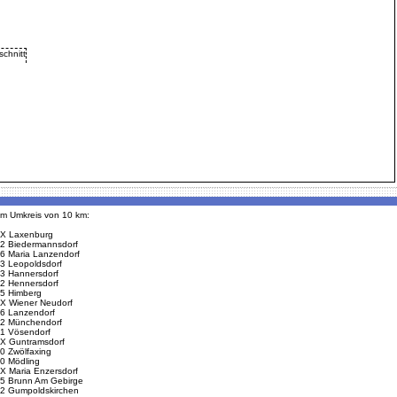
 im Umkreis von 10 km:
X Laxenburg
2 Biedermannsdorf
6 Maria Lanzendorf
3 Leopoldsdorf
3 Hannersdorf
2 Hennersdorf
5 Himberg
X Wiener Neudorf
6 Lanzendorf
2 Münchendorf
1 Vösendorf
X Guntramsdorf
0 Zwölfaxing
0 Mödling
X Maria Enzersdorf
5 Brunn Am Gebirge
2 Gumpoldskirchen