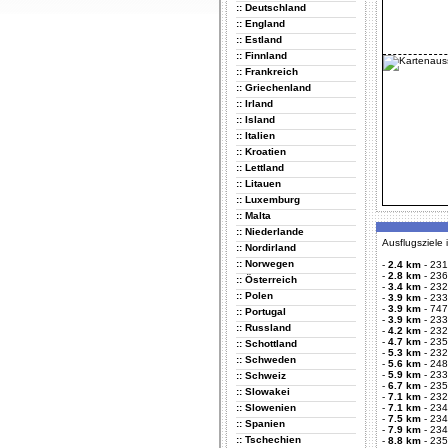
:: Deutschland
:: England
:: Estland
:: Finnland
:: Frankreich
:: Griechenland
:: Irland
:: Island
:: Italien
:: Kroatien
:: Lettland
:: Litauen
:: Luxemburg
:: Malta
:: Niederlande
Ausflugsziele
:: Nordirland
:: Norwegen
-
2.4 km
-
231
-
2.8 km
-
236
:: Österreich
-
3.4 km
-
232
:: Polen
-
3.9 km
-
233
-
3.9 km
-
747
:: Portugal
-
3.9 km
-
233
:: Russland
-
4.2 km
-
232
-
4.7 km
-
235
:: Schottland
-
5.3 km
-
232
:: Schweden
-
5.6 km
-
248
-
5.9 km
-
233
:: Schweiz
-
6.7 km
-
235
:: Slowakei
-
7.1 km
-
232
:: Slowenien
-
7.1 km
-
234
-
7.5 km
-
234
:: Spanien
-
7.9 km
-
234
:: Tschechien
-
8.8 km
-
235