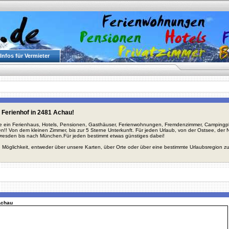
Infos für Vermieter
 Ferienhof in 2481 Achau!
ie ein Ferienhaus, Hotels, Pensionen, Gasthäuser, Ferienwohnungen, Fremdenzimmer, Campingplä
en!! Von dem kleinen Zimmer, bis zur 5 Sterne Unterkunft. Für jeden Urlaub, von der Ostsee, de
Dresden bis nach München.Für jeden bestimmt etwas günstiges dabei!
 Möglichkeit, entweder über unsere Karten, über Orte oder über eine bestimmte Urlaubsregion z
Achau