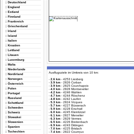
:: Deutschland
:: England
:: Estland
:: Finnland
:: Frankreich
:: Griechenland
:: Irland
:: Island
:: Italien
:: Kroatien
:: Lettland
:: Litauen
:: Luxemburg
:: Malta
:: Niederlande
Ausflugsziele im Umkreis von 10 km:
:: Nordirland
:: Norwegen
-
2.6 km
-
4253 Liesberg
-
3.9 km
-
2826 Corban
:: Österreich
-
3.9 km
-
2825 Courchapoix
:: Polen
-
4.0 km
-
2828 Montsevelier
-
4.2 km
-
4246 Wahlen
:: Portugal
-
4.7 km
-
4244 Röschenz
:: Russland
-
4.8 km
-
4242 Laufen
-
5.3 km
-
2824 Vicques
:: Schottland
-
5.7 km
-
4227 Büsserach
:: Schweden
-
5.9 km
-
4228 Erschwil
-
6.0 km
-
4245 Kleinlützel
:: Schweiz
-
6.1 km
-
2827 Mervelier
:: Slowakei
-
6.3 km
-
2829 Vermes
:: Slowenien
-
6.5 km
-
4226 Breitenbach
-
6.9 km
-
4243 Dittingen
:: Spanien
-
7.0 km
-
4225 Brislach
:: Tschechien
-
7.4 km
-
2822 Courroux