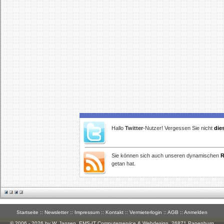
Hallo
Twitter
-Nutzer! Vergessen Sie nicht
die
Sie können sich auch unseren dynamischen
R
getan hat.
Startseite
::
Newsletter
::
Impressum
::
Kontakt
::
Vermieterlogin
::
AGB
::
Anmelden
© 2006 - 2026 by W. Jansen,
EMS-IT Computerservice & Webdesign
, 26871 Papenburg