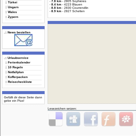
-
7.8 km
-
2805 Soyhières
:: Türkei
-
8.4 km
-
4223 Blauen
:: Ungarn
-
8.8 km
-
2830 Courrendlin
-
8.9 km
-
2827 Schelten
:: Wales
:: Zypern
.:: News bestellen
.:: Urlaubservice
:: Ferienkalender
:: 10 Regeln
:: Notfallplan
:: Kofferpacken
:: Reisecheckliste
Gefällt dir diese Seite dann
gebe ein Plus!
Lesezeichen setzen:
Delicious
Digg
Facebook
Furl
StudiVZ