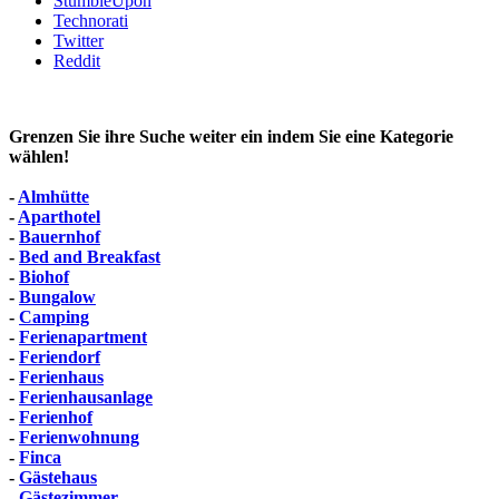
StumbleUpon
Technorati
Twitter
Reddit
Grenzen Sie ihre Suche weiter ein indem Sie eine Kategorie
wählen!
-
Almhütte
-
Aparthotel
-
Bauernhof
-
Bed and Breakfast
-
Biohof
-
Bungalow
-
Camping
-
Ferienapartment
-
Feriendorf
-
Ferienhaus
-
Ferienhausanlage
-
Ferienhof
-
Ferienwohnung
-
Finca
-
Gästehaus
-
Gästezimmer