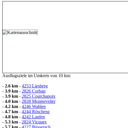
Ausflugsziele im Umkreis von 10 km:
-
2.6 km
-
4253 Liesberg
-
3.9 km
-
2826 Corban
-
3.9 km
-
2825 Courchapoix
-
4.0 km
-
2828 Montsevelier
-
4.2 km
-
4246 Wahlen
-
4.7 km
-
4244 Röschenz
-
4.8 km
-
4242 Laufen
-
5.3 km
-
2824 Vicques
-
5.7 km
-
4227 Büsserach