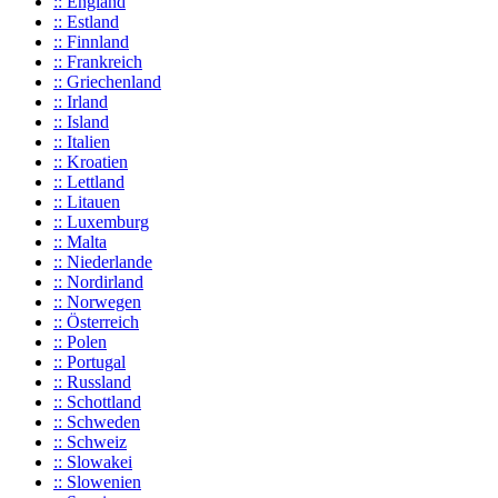
:: England
:: Estland
:: Finnland
:: Frankreich
:: Griechenland
:: Irland
:: Island
:: Italien
:: Kroatien
:: Lettland
:: Litauen
:: Luxemburg
:: Malta
:: Niederlande
:: Nordirland
:: Norwegen
:: Österreich
:: Polen
:: Portugal
:: Russland
:: Schottland
:: Schweden
:: Schweiz
:: Slowakei
:: Slowenien