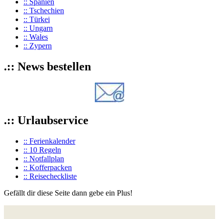
:: Spanien
:: Tschechien
:: Türkei
:: Ungarn
:: Wales
:: Zypern
.:: News bestellen
.:: Urlaubservice
:: Ferienkalender
:: 10 Regeln
:: Notfallplan
:: Kofferpacken
:: Reisecheckliste
Gefällt dir diese Seite dann gebe ein Plus!