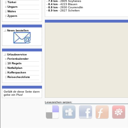
-
7.8 km
-
2805 Soyhières
:: Türkei
-
8.4 km
-
4223 Blauen
:: Ungarn
-
8.8 km
-
2830 Courrendlin
-
8.9 km
-
2827 Schelten
:: Wales
:: Zypern
.:: News bestellen
.:: Urlaubservice
:: Ferienkalender
:: 10 Regeln
:: Notfallplan
:: Kofferpacken
:: Reisecheckliste
Gefällt dir diese Seite dann
gebe ein Plus!
Lesezeichen setzen:
Delicious
Digg
Facebook
Furl
StudiVZ