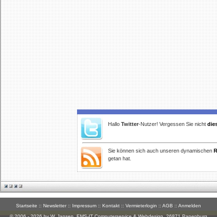
Hallo
Twitter
-Nutzer! Vergessen Sie nicht
die
Sie können sich auch unseren dynamischen
R
getan hat.
Startseite
::
Newsletter
::
Impressum
::
Kontakt
::
Vermieterlogin
::
AGB
::
Anmelden
© 2006 - 2026 by W. Jansen,
EMS-IT Computerservice & Webdesign
, 26871 Papenburg