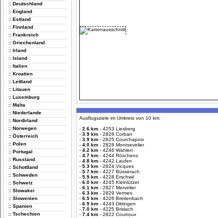
:: Deutschland
:: England
:: Estland
:: Finnland
:: Frankreich
:: Griechenland
:: Irland
:: Island
:: Italien
:: Kroatien
:: Lettland
:: Litauen
:: Luxemburg
:: Malta
:: Niederlande
Ausflugsziele im Umkreis von 10 km:
:: Nordirland
:: Norwegen
-
2.6 km
-
4253 Liesberg
-
3.9 km
-
2826 Corban
:: Österreich
-
3.9 km
-
2825 Courchapoix
:: Polen
-
4.0 km
-
2828 Montsevelier
-
4.2 km
-
4246 Wahlen
:: Portugal
-
4.7 km
-
4244 Röschenz
:: Russland
-
4.8 km
-
4242 Laufen
-
5.3 km
-
2824 Vicques
:: Schottland
-
5.7 km
-
4227 Büsserach
:: Schweden
-
5.9 km
-
4228 Erschwil
-
6.0 km
-
4245 Kleinlützel
:: Schweiz
-
6.1 km
-
2827 Mervelier
:: Slowakei
-
6.3 km
-
2829 Vermes
:: Slowenien
-
6.5 km
-
4226 Breitenbach
-
6.9 km
-
4243 Dittingen
:: Spanien
-
7.0 km
-
4225 Brislach
:: Tschechien
-
7.4 km
-
2822 Courroux