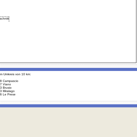
 im Umkreis von 10 km:
8 Campascio
7 Viano
3 Brusio
3 Miralago
6 Le Prese