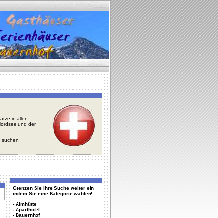
tze in allen
r Nordsee und den
u suchen.
Grenzen Sie ihre Suche weiter ein
indem Sie eine Kategorie wählen!
-
Almhütte
-
Aparthotel
-
Bauernhof