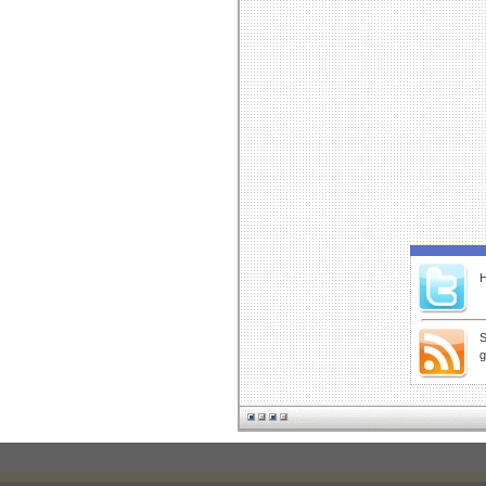
H
S
g