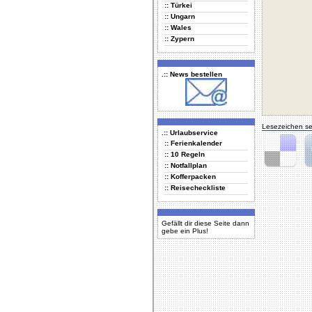
:: Türkei
:: Ungarn
:: Wales
:: Zypern
.:: News bestellen
Lesezeichen se
.:: Urlaubservice
:: Ferienkalender
:: 10 Regeln
:: Notfallplan
Delicious
Di
:: Kofferpacken
:: Reisecheckliste
Gefällt dir diese Seite dann
gebe ein Plus!