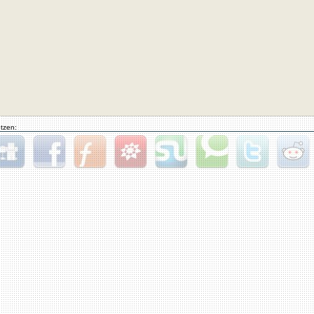
tzen:
gg
Facebook
Furl
StudiVZ
StumbleUpon
Technorati
Twitter
Reddit