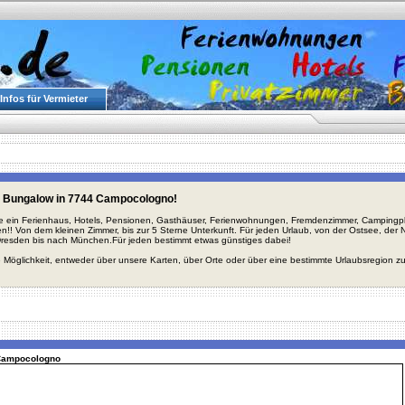
Infos für Vermieter
 Bungalow in 7744 Campocologno!
ie ein Ferienhaus, Hotels, Pensionen, Gasthäuser, Ferienwohnungen, Fremdenzimmer, Campingplä
en!! Von dem kleinen Zimmer, bis zur 5 Sterne Unterkunft. Für jeden Urlaub, von der Ostsee, de
Dresden bis nach München.Für jeden bestimmt etwas günstiges dabei!
 Möglichkeit, entweder über unsere Karten, über Orte oder über eine bestimmte Urlaubsregion z
 Campocologno