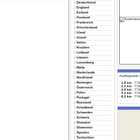
:: Deutschland
:: England
:: Estland
:: Finnland
:: Frankreich
:: Griechenland
:: Irland
:: Island
:: Italien
:: Kroatien
:: Lettland
:: Litauen
:: Luxemburg
:: Malta
:: Niederlande
Ausflugsziele
:: Nordirland
:: Norwegen
-
1.8 km
-
774
-
2.2 km
-
774
:: Österreich
-
4.8 km
-
774
:: Polen
-
5.4 km
-
774
-
8.2 km
-
774
:: Portugal
:: Russland
:: Schottland
:: Schweden
:: Schweiz
:: Slowakei
:: Slowenien
:: Spanien
:: Tschechien