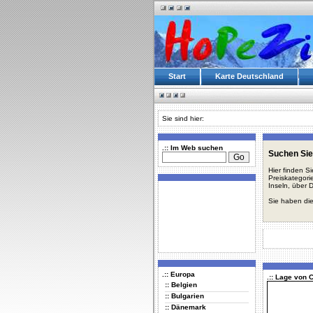
Start
Karte Deutschland
Sie sind hier:
.:: Im Web suchen
Suchen Sie
Hier finden S
Preiskategori
Inseln, über 
Sie haben die
.:: Europa
.:: Lage von
:: Belgien
:: Bulgarien
:: Dänemark