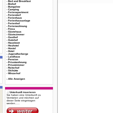
-
Bed and Breakfast
-
Biohof
-
Bungalow
-
Camping
-
Ferienapartment
-
Feriendorf
-
Ferienhaus
-
Ferienhausanlage
-
Ferienhof
-
Ferienwohnung
-
Finca
-
Gästehaus
-
Gästezimmer
-
Gasthof
-
Gutshof
-
Hausboot
-
Heuhotel
-
Hostel
-
Hotel
-
Jugendherberge
-
Landhaus
-
Pension
-
Privatwohnung
-
Privatzimmer
-
Reiterhof
-
Skihütte
-
Winzerhof
-
Alle Anzeigen
.:: Unterkunft inserieren
Sie haben eine Unterkunft zu
Vermieten und möchten auf
dieser Seite eingetragen
werden......