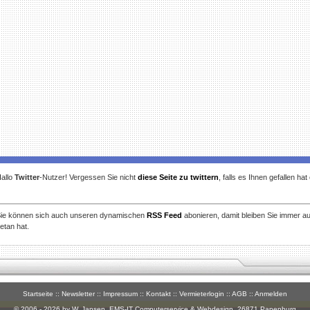
allo
Twitter
-Nutzer! Vergessen Sie nicht
diese Seite zu twittern
, falls es Ihnen gefallen ha
ie können sich auch unseren dynamischen
RSS Feed
abonieren, damit bleiben Sie immer a
etan hat.
Startseite
::
Newsletter
::
Impressum
::
Kontakt
::
Vermieterlogin
::
AGB
::
Anmelden
© 2006 - 2026 by W. Jansen,
EMS-IT Computerservice & Webdesign
, 26871 Papenburg