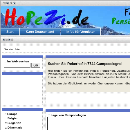
Start
Karte Deutschland
Infos für Vermieter
Sie sind hier:
.:: Im Web suchen
Suchen Sie Reiterhof in 7744 Campocologno!
Hier finden Sie ein Ferienhaus, Hotels, Pensionen, Gasthäu
Preiskategorien!! Von dem kleinen Zimmer, bis zur 5 Sterne 
Inseln, über Dresden bis nach München.Für jeden bestimmt 
Sie haben die Möglichkeit, entweder über unsere Karten, üb
.:: Europa
.:: Lage von Campocologno
:: Belgien
:: Bulgarien
:: Dänemark