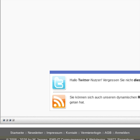
Hallo
Twitter
-Nutzer! Vergessen Sie nicht
die
Sie können sich auch unseren dynamischen
R
getan hat.
Startseite
::
Newsletter
::
Impressum
::
Kontakt
::
Vermieterlogin
::
AGB
::
Anmelden
© 2006 - 2026 by W. Jansen,
EMS-IT Computerservice & Webdesign
, 26871 Papenburg