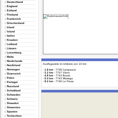
:: Deutschland
:: England
:: Estland
:: Finnland
:: Frankreich
:: Griechenland
:: Irland
:: Island
:: Italien
:: Kroatien
:: Lettland
:: Litauen
:: Luxemburg
:: Malta
:: Niederlande
Ausflugsziele im Umkreis von 10 km:
:: Nordirland
:: Norwegen
-
1.8 km
-
7748 Campascio
-
2.2 km
-
7747 Viano
:: Österreich
-
4.8 km
-
7743 Brusio
:: Polen
-
5.4 km
-
7743 Miralago
-
8.2 km
-
7746 Le Prese
:: Portugal
:: Russland
:: Schottland
:: Schweden
:: Schweiz
:: Slowakei
:: Slowenien
:: Spanien
:: Tschechien