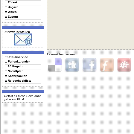
:: Türkei
:: Ungarn
:: Wales
:: Zypern
.:: News bestellen
Lesezeichen setzen:
.:: Urlaubservice
:: Ferienkalender
:: 10 Regeln
:: Notfallplan
Delicious
Digg
Facebook
Furl
StudiVZ
:: Kofferpacken
:: Reisecheckliste
Gefällt dir diese Seite dann
gebe ein Plus!