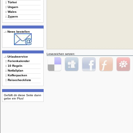
:: Türkei
:: Ungarn
:: Wales
:: Zypern
.:: News bestellen
Lesezeichen setzen:
.:: Urlaubservice
:: Ferienkalender
:: 10 Regeln
:: Notfallplan
Delicious
Digg
Facebook
Furl
StudiVZ
:: Kofferpacken
:: Reisecheckliste
Gefällt dir diese Seite dann
gebe ein Plus!