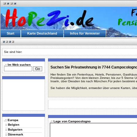
Start
Karte Deutschland
Infos für Vermieter
Sie sind hier:
.:: Im Web suchen
Suchen Sie Privatwohnung in 7744 Campocologno
Hier finden Sie ein Ferienhaus, Hotels, Pensionen, Gasthäu
Preiskategorien!! Von dem kleinen Zimmer, bis zur 5 Sterne 
Inseln, über Dresden bis nach München.Für jeden bestimmt 
Sie haben die Möglichkeit, entweder über unsere Karten, üb
.:: Europa
.:: Lage von Campocologno
:: Belgien
:: Bulgarien
:: Dänemark