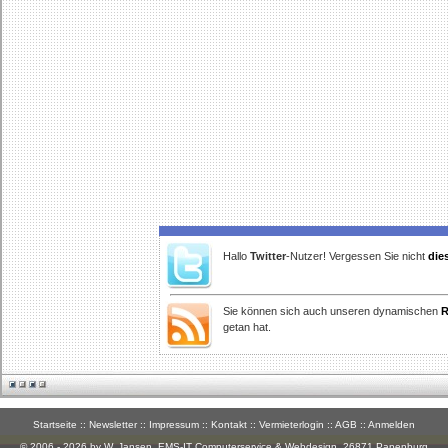
Hallo
Twitter
-Nutzer! Vergessen Sie nicht
die
Sie können sich auch unseren dynamischen
R
getan hat.
Startseite
::
Newsletter
::
Impressum
::
Kontakt
::
Vermieterlogin
::
AGB
::
Anmelden
© 2006 - 2026 by W. Jansen,
EMS-IT Computerservice & Webdesign
, 26871 Papenburg