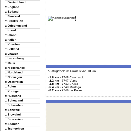
:: Deutschland
:: England
:: Estland
:: Finnland
:: Frankreich
:: Griechenland
:: Irland
:: Island
:: Italien
:: Kroatien
:: Lettland
:: Litauen
:: Luxemburg
:: Malta
:: Niederlande
Ausflugsziele im Umkreis von 10 km:
:: Nordirland
:: Norwegen
-
1.8 km
-
7748 Campascio
-
2.2 km
-
7747 Viano
:: Österreich
-
4.8 km
-
7743 Brusio
:: Polen
-
5.4 km
-
7743 Miralago
-
8.2 km
-
7746 Le Prese
:: Portugal
:: Russland
:: Schottland
:: Schweden
:: Schweiz
:: Slowakei
:: Slowenien
:: Spanien
:: Tschechien