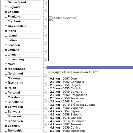
:: Deutschland
:: England
:: Estland
:: Finnland
:: Frankreich
:: Griechenland
:: Irland
:: Island
:: Italien
:: Kroatien
:: Lettland
:: Litauen
:: Luxemburg
:: Malta
:: Niederlande
Ausflugsziele im Umkreis von 10 km:
:: Nordirland
:: Norwegen
-
0.8 km
-
6967 Dino
-
2.0 km
-
6952 Canobbio
:: Österreich
-
2.5 km
-
6955 Cagiallo
:: Polen
-
2.5 km
-
6955 Cagiallo
-
2.7 km
-
6949 Comano
:: Portugal
-
2.9 km
-
6963 Pregassona
:: Russland
-
2.9 km
-
6950 Tesserete
-
3.6 km
-
6968 Sonvico
:: Schottland
-
3.6 km
-
6979 Brè sopra Lugano
:: Schweden
-
4.0 km
-
6962 Viganello
-
4.2 km
-
6954 Bigorio
:: Schweiz
-
4.2 km
-
6958 Bidogno
:: Slowakei
-
4.3 km
-
6978 Gandria
:: Slowenien
-
4.3 km
-
6814 Cadempino
-
4.7 km
-
6807 Taverne
:: Spanien
-
4.9 km
-
6959 Curtina
:: Tschechien
-
5.0 km
-
6900 Massagno