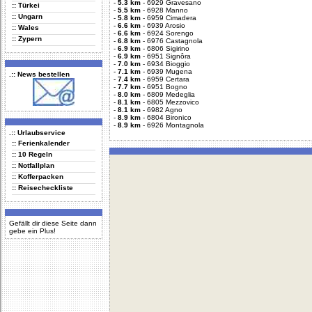
-
5.3 km
-
6929 Gravesano
:: Türkei
-
5.5 km
-
6928 Manno
:: Ungarn
-
5.8 km
-
6959 Cimadera
-
6.6 km
-
6939 Arosio
:: Wales
-
6.6 km
-
6924 Sorengo
:: Zypern
-
6.8 km
-
6976 Castagnola
-
6.9 km
-
6806 Sigirino
-
6.9 km
-
6951 Signôra
-
7.0 km
-
6934 Bioggio
-
7.1 km
-
6939 Mugena
.:: News bestellen
-
7.4 km
-
6959 Certara
-
7.7 km
-
6951 Bogno
-
8.0 km
-
6809 Medeglia
-
8.1 km
-
6805 Mezzovico
-
8.1 km
-
6982 Agno
-
8.9 km
-
6804 Bironico
-
8.9 km
-
6926 Montagnola
.:: Urlaubservice
:: Ferienkalender
:: 10 Regeln
:: Notfallplan
:: Kofferpacken
:: Reisecheckliste
Gefällt dir diese Seite dann
gebe ein Plus!