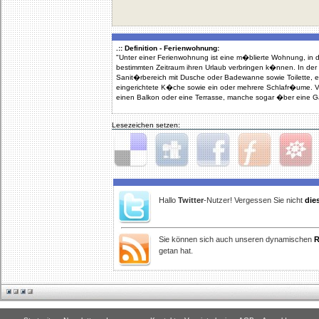
.:: Definition - Ferienwohnung:
"Unter einer Ferienwohnung ist eine m�blierte Wohnung, in
bestimmten Zeitraum ihren Urlaub verbringen k�nnen. In d
Sanit�rbereich mit Dusche oder Badewanne sowie Toilette, e
eingerichtete K�che sowie ein oder mehrere Schlafr�ume.
einen Balkon oder eine Terrasse, manche sogar �ber eine G
Lesezeichen setzen:
Delicious
Digg
Facebook
Furl
StudiVZ
Hallo
Twitter
-Nutzer! Vergessen Sie nicht
die
Sie können sich auch unseren dynamischen
R
getan hat.