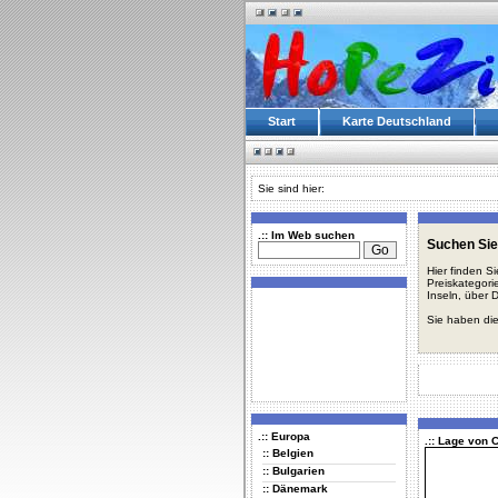
Start
Karte Deutschland
Sie sind hier:
.:: Im Web suchen
Suchen Sie
Hier finden S
Preiskategori
Inseln, über 
Sie haben die
.:: Europa
.:: Lage von 
:: Belgien
:: Bulgarien
:: Dänemark