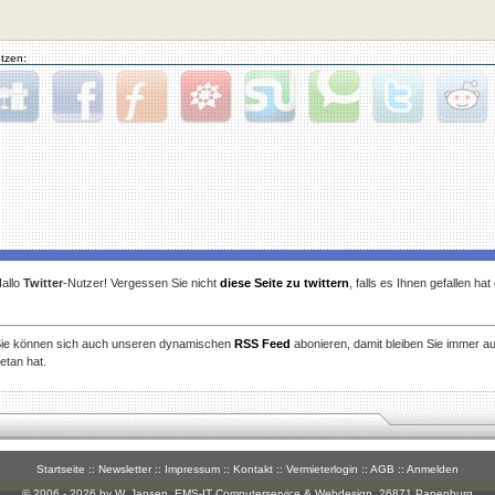
tzen:
gg
Facebook
Furl
StudiVZ
StumbleUpon
Technorati
Twitter
Reddit
allo
Twitter
-Nutzer! Vergessen Sie nicht
diese Seite zu twittern
, falls es Ihnen gefallen ha
ie können sich auch unseren dynamischen
RSS Feed
abonieren, damit bleiben Sie immer a
etan hat.
Startseite
::
Newsletter
::
Impressum
::
Kontakt
::
Vermieterlogin
::
AGB
::
Anmelden
© 2006 - 2026 by W. Jansen,
EMS-IT Computerservice & Webdesign
, 26871 Papenburg