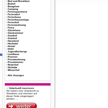
-
Bed and Breakfast
-
Biohof
-
Bungalow
-
Camping
-
Ferienapartment
-
Feriendorf
-
Ferienhaus
-
Ferienhausanlage
-
Ferienhof
-
Ferienwohnung
-
Finca
-
Gästehaus
-
Gästezimmer
-
Gasthof
-
Gutshof
-
Hausboot
-
Heuhotel
-
Hostel
-
Hotel
-
Jugendherberge
-
Landhaus
-
Pension
-
Privatwohnung
-
Privatzimmer
-
Reiterhof
-
Skihütte
-
Winzerhof
-
Alle Anzeigen
.:: Unterkunft inserieren
Sie haben eine Unterkunft zu
Vermieten und möchten auf
dieser Seite eingetragen
werden......