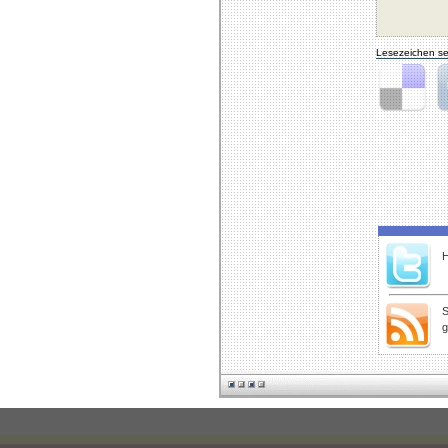
Lesezeichen se
Delicious
Di
H
S
g