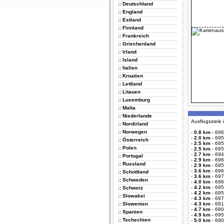
:: Deutschland
:: England
:: Estland
:: Finnland
:: Frankreich
:: Griechenland
:: Irland
:: Island
:: Italien
:: Kroatien
:: Lettland
:: Litauen
:: Luxemburg
:: Malta
:: Niederlande
Ausflugsziele
:: Nordirland
:: Norwegen
-
0.8 km
-
696
-
2.0 km
-
695
:: Österreich
-
2.5 km
-
695
:: Polen
-
2.5 km
-
695
-
2.7 km
-
694
:: Portugal
-
2.9 km
-
696
:: Russland
-
2.9 km
-
695
-
3.6 km
-
696
:: Schottland
-
3.6 km
-
697
:: Schweden
-
4.0 km
-
696
-
4.2 km
-
695
:: Schweiz
-
4.2 km
-
695
:: Slowakei
-
4.3 km
-
697
:: Slowenien
-
4.3 km
-
681
-
4.7 km
-
680
:: Spanien
-
4.9 km
-
695
:: Tschechien
-
5.0 km
-
690