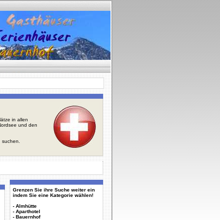
tze in allen
r Nordsee und den
u suchen.
Grenzen Sie ihre Suche weiter ein
indem Sie eine Kategorie wählen!
-
Almhütte
-
Aparthotel
-
Bauernhof