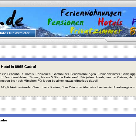
Infos für Vermieter
 Hotel in 6965 Cadro!
ie ein Ferienhaus, Hotels, Pensionen, Gasthäuser, Ferienwohnungen, Fremdenzimmer, Campingplä
en!! Von dem kleinen Zimmer, bis zur 5 Sterne Unterkunft. Für jeden Urlaub, von der Ostsee, de
Dresden bis nach München.Für jeden bestimmt etwas günstiges dabei!
 Möglichkeit, entweder über unsere Karten, über Orte oder über eine bestimmte Urlaubsregion z
Cadro