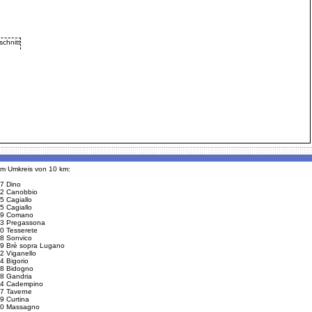
 im Umkreis von 10 km:
7 Dino
2 Canobbio
5 Cagiallo
5 Cagiallo
9 Comano
3 Pregassona
0 Tesserete
8 Sonvico
9 Brè sopra Lugano
2 Viganello
4 Bigorio
8 Bidogno
8 Gandria
4 Cadempino
7 Taverne
9 Curtina
0 Massagno