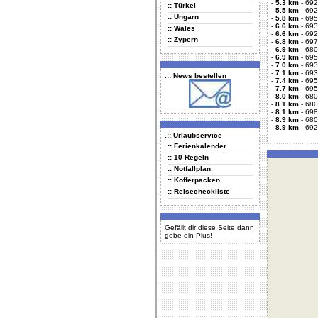
-
5.3 km
-
692
:: Türkei
-
5.5 km
-
692
:: Ungarn
-
5.8 km
-
695
-
6.6 km
-
693
:: Wales
-
6.6 km
-
692
:: Zypern
-
6.8 km
-
697
-
6.9 km
-
680
-
6.9 km
-
695
-
7.0 km
-
693
-
7.1 km
-
693
.:: News bestellen
-
7.4 km
-
695
-
7.7 km
-
695
-
8.0 km
-
680
-
8.1 km
-
680
-
8.1 km
-
698
-
8.9 km
-
680
-
8.9 km
-
692
.:: Urlaubservice
:: Ferienkalender
:: 10 Regeln
:: Notfallplan
:: Kofferpacken
:: Reisecheckliste
Gefällt dir diese Seite dann
gebe ein Plus!