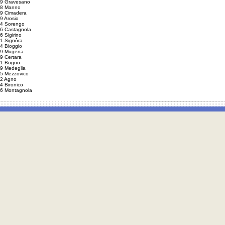
9 Gravesano
8 Manno
9 Cimadera
9 Arosio
4 Sorengo
6 Castagnola
6 Sigirino
1 Signôra
4 Bioggio
9 Mugena
9 Certara
1 Bogno
9 Medeglia
5 Mezzovico
2 Agno
4 Bironico
6 Montagnola