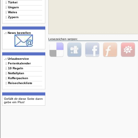
:: Türkei
:: Ungarn
:: Wales
:: Zypern
.:: News bestellen
Lesezeichen setzen:
.:: Urlaubservice
Delicious
Digg
Facebook
Furl
StudiVZ
:: Ferienkalender
:: 10 Regeln
:: Notfallplan
:: Kofferpacken
:: Reisecheckliste
Gefällt dir diese Seite dann
gebe ein Plus!