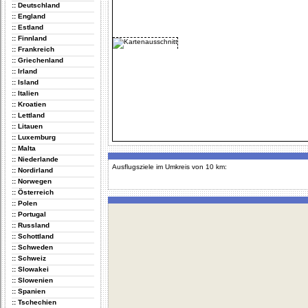
:: Deutschland
:: England
:: Estland
:: Finnland
:: Frankreich
:: Griechenland
:: Irland
:: Island
:: Italien
:: Kroatien
:: Lettland
:: Litauen
:: Luxemburg
:: Malta
:: Niederlande
Ausflugsziele im Umkreis von 10 km:
:: Nordirland
:: Norwegen
:: Österreich
:: Polen
:: Portugal
:: Russland
:: Schottland
:: Schweden
:: Schweiz
:: Slowakei
:: Slowenien
:: Spanien
:: Tschechien