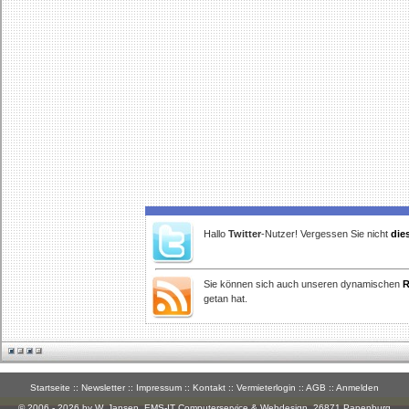
Hallo
Twitter
-Nutzer! Vergessen Sie nicht
die
Sie können sich auch unseren dynamischen
R
getan hat.
Startseite
::
Newsletter
::
Impressum
::
Kontakt
::
Vermieterlogin
::
AGB
::
Anmelden
© 2006 - 2026 by W. Jansen,
EMS-IT Computerservice & Webdesign
, 26871 Papenburg