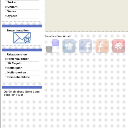
:: Türkei
:: Ungarn
:: Wales
:: Zypern
.:: News bestellen
Lesezeichen setzen:
.:: Urlaubservice
Delicious
Digg
Facebook
Furl
StudiVZ
:: Ferienkalender
:: 10 Regeln
:: Notfallplan
:: Kofferpacken
:: Reisecheckliste
Gefällt dir diese Seite dann
gebe ein Plus!