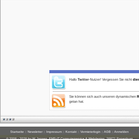
Hallo
Twitter
-Nutzer! Vergessen Sie nicht
die
Sie können sich auch unseren dynamischen
R
getan hat.
Startseite
::
Newsletter
::
Impressum
::
Kontakt
::
Vermieterlogin
::
AGB
::
Anmelden
© 2006 - 2026 by W. Jansen,
EMS-IT Computerservice & Webdesign
, 26871 Papenburg