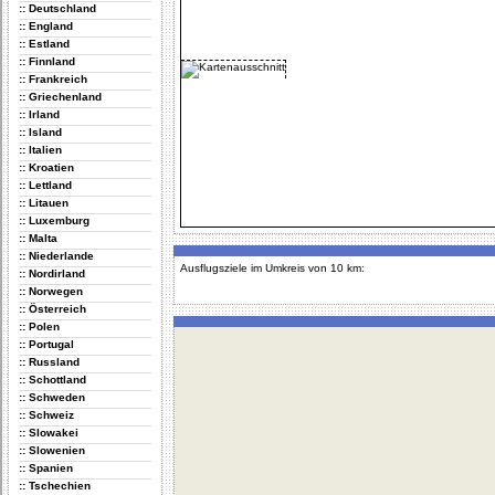
:: Deutschland
:: England
:: Estland
:: Finnland
:: Frankreich
:: Griechenland
:: Irland
:: Island
:: Italien
:: Kroatien
:: Lettland
:: Litauen
:: Luxemburg
:: Malta
:: Niederlande
Ausflugsziele im Umkreis von 10 km:
:: Nordirland
:: Norwegen
:: Österreich
:: Polen
:: Portugal
:: Russland
:: Schottland
:: Schweden
:: Schweiz
:: Slowakei
:: Slowenien
:: Spanien
:: Tschechien