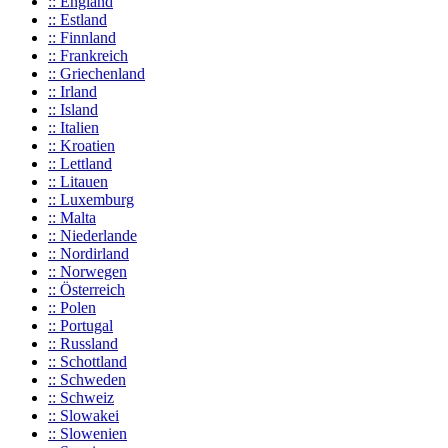
:: England
:: Estland
:: Finnland
:: Frankreich
:: Griechenland
:: Irland
:: Island
:: Italien
:: Kroatien
:: Lettland
:: Litauen
:: Luxemburg
:: Malta
:: Niederlande
:: Nordirland
:: Norwegen
:: Österreich
:: Polen
:: Portugal
:: Russland
:: Schottland
:: Schweden
:: Schweiz
:: Slowakei
:: Slowenien