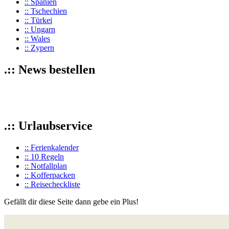
:: Spanien
:: Tschechien
:: Türkei
:: Ungarn
:: Wales
:: Zypern
.:: News bestellen
.:: Urlaubservice
:: Ferienkalender
:: 10 Regeln
:: Notfallplan
:: Kofferpacken
:: Reisecheckliste
Gefällt dir diese Seite dann gebe ein Plus!