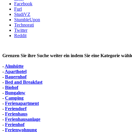
Facebook
Furl
StudiVZ
StumbleUpon
Technorati
Twitter
Reddit
Grenzen Sie ihre Suche weiter ein indem Sie eine Kategorie wähl
-
Almhütte
-
Aparthotel
-
Bauernhof
-
Bed and Breakfast
-
Biohof
-
Bungalow
-
Camping
-
Ferienapartment
-
Feriendorf
-
Ferienhaus
-
Ferienhausanlage
-
Ferienhof
-
Ferienwohnung