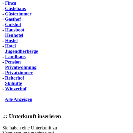
-
Finca
-
Gästehaus
-
Gästezimmer
-
Gasthof
-
Gutshof
-
Hausboot
-
Heuhotel
-
Hostel
-
Hotel
-
Jugendherberge
-
Landhaus
-
Pension
-
Privatwohnung
-
Privatzimmer
-
Reiterhof
-
Skihütte
-
Winzerhof
-
Alle Anzeigen
.:: Unterkunft inserieren
Sie haben eine Unterkunft zu