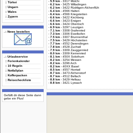
-
5.9 km
-
3317 Mülchi
:: Türkei
-
6.2 km
-
3425 Willadingen
:: Ungarn
-
6.2 km
-
3422 Rüdtligen-Alchenflüh
-
6.4 km
-
4566 Halten
:: Wales
-
6.4 km
-
4566 Kriegstetten
:: Zypern
-
6.6 km
-
3422 Kirchberg
-
6.6 km
-
3423 Ersigen
-
6.6 km
-
3424 Oberösch
-
6.9 km
-
3297 Leuzigen
-
7.1 km
-
3308 Grafenried
.:: News bestellen
-
7.3 km
-
3306 Etzelkofen
-
7.5 km
-
3307 Brunnenthal
-
7.5 km
-
3429 Höchstetten
-
7.7 km
-
4552 Derendingen
-
7.8 km
-
4528 Zuchwil
-
7.9 km
-
3309 Zauggenried
-
8.0 km
-
3309 Kernenried
.:: Urlaubservice
-
8.1 km
-
450X Solothurn
-
8.2 km
-
3254 Messen
:: Ferienkalender
-
8.2 km
-
3296 Arch
:: 10 Regeln
-
8.2 km
-
40XX Basel
-
8.5 km
-
4557 Horriwil
:: Notfallplan
-
8.7 km
-
3473 Alchenstorf
:: Kofferpacken
-
8.7 km
-
4512 Bellach
-
8.8 km
-
3429 Hellsau
:: Reisecheckliste
-
8.8 km
-
3421 Lyssach
Gefällt dir diese Seite dann
gebe ein Plus!