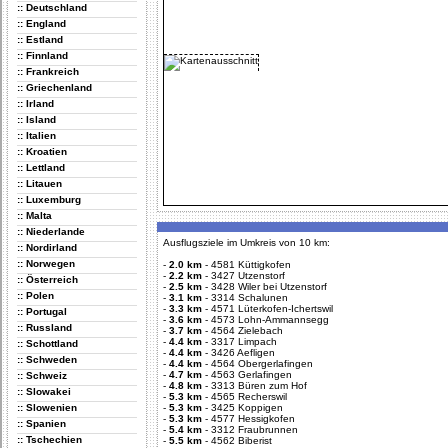
:: Deutschland
:: England
:: Estland
:: Finnland
:: Frankreich
:: Griechenland
:: Irland
:: Island
:: Italien
:: Kroatien
:: Lettland
:: Litauen
:: Luxemburg
:: Malta
:: Niederlande
Ausflugsziele im Umkreis von 10 km:
:: Nordirland
:: Norwegen
-
2.0 km
-
4581 Küttigkofen
-
2.2 km
-
3427 Utzenstorf
:: Österreich
-
2.5 km
-
3428 Wiler bei Utzenstorf
:: Polen
-
3.1 km
-
3314 Schalunen
-
3.3 km
-
4571 Lüterkofen-Ichertswil
:: Portugal
-
3.6 km
-
4573 Lohn-Ammannsegg
:: Russland
-
3.7 km
-
4564 Zielebach
-
4.4 km
-
3317 Limpach
:: Schottland
-
4.4 km
-
3426 Aefligen
:: Schweden
-
4.4 km
-
4564 Obergerlafingen
-
4.7 km
-
4563 Gerlafingen
:: Schweiz
-
4.8 km
-
3313 Büren zum Hof
:: Slowakei
-
5.3 km
-
4565 Recherswil
:: Slowenien
-
5.3 km
-
3425 Koppigen
-
5.3 km
-
4577 Hessigkofen
:: Spanien
-
5.4 km
-
3312 Fraubrunnen
:: Tschechien
-
5.5 km
-
4562 Biberist