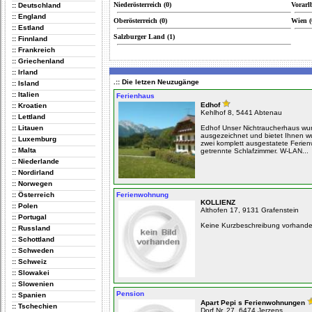
Niederösterreich (0)
Vorarlb
:: Deutschland
:: England
Oberösterreich (0)
Wien (
:: Estland
Salzburger Land (1)
:: Finnland
:: Frankreich
:: Griechenland
:: Irland
.:: Die letzen Neuzugänge
:: Island
:: Italien
Ferienhaus
Edhof
:: Kroatien
Kehlhof 8, 5441 Abtenau
:: Lettland
:: Litauen
Edhof Unser Nichtraucherhaus wur
ausgezeichnet und bietet Ihnen 
:: Luxemburg
zwei komplett ausgestatete Ferie
:: Malta
getrennte Schlafzimmer. W-LAN...
:: Niederlande
:: Nordirland
:: Norwegen
:: Österreich
Ferienwohnung
KOLLIENZ
:: Polen
Althofen 17, 9131 Grafenstein
:: Portugal
Keine Kurzbeschreibung vorhand
:: Russland
:: Schottland
:: Schweden
:: Schweiz
:: Slowakei
:: Slowenien
Pension
:: Spanien
Apart Pepi s Ferienwohnungen
:: Tschechien
Dorf Nr. 27, 6474 Jerzens