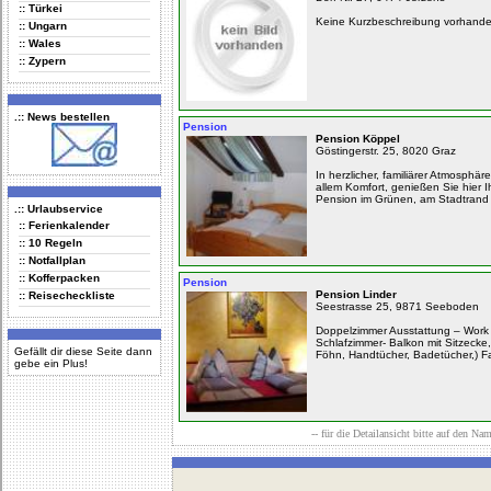
:: Türkei
Keine Kurzbeschreibung vorhand
:: Ungarn
:: Wales
:: Zypern
.:: News bestellen
Pension
Pension Köppel
Göstingerstr. 25, 8020 Graz
In herzlicher, familiärer Atmosphär
allem Komfort, genießen Sie hier 
Pension im Grünen, am Stadtrand 
.:: Urlaubservice
:: Ferienkalender
:: 10 Regeln
:: Notfallplan
:: Kofferpacken
Pension
Pension Linder
:: Reisecheckliste
Seestrasse 25, 9871 Seeboden
Doppelzimmer Ausstattung – Work 
Schlafzimmer- Balkon mit Sitzecke
Gefällt dir diese Seite dann
Föhn, Handtücher, Badetücher,) Fal
gebe ein Plus!
-- für die Detailansicht bitte auf den Na