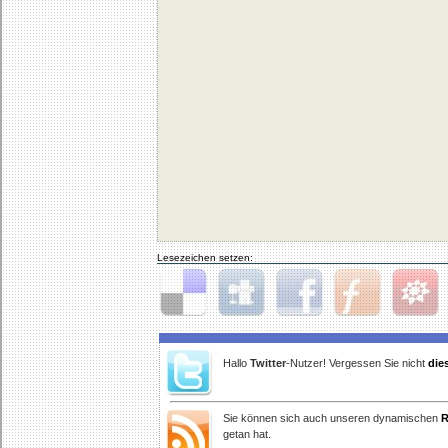
Lesezeichen setzen:
Delicious
Digg
Facebook
Furl
StudiVZ
Hallo
Twitter
-Nutzer! Vergessen Sie nicht
die
Sie können sich auch unseren dynamischen
R
getan hat.