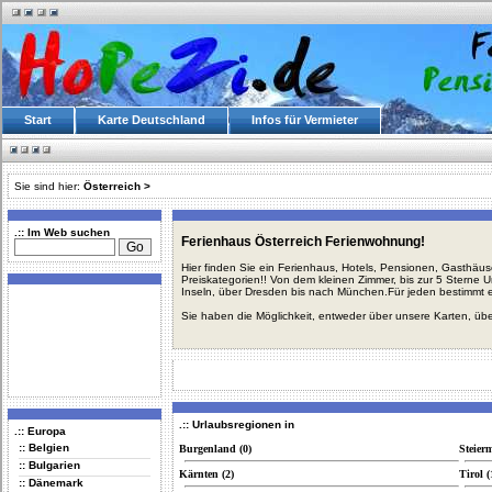
Start
Karte Deutschland
Infos für Vermieter
Sie sind hier:
Österreich
>
.:: Im Web suchen
Ferienhaus Österreich Ferienwohnung!
Hier finden Sie ein Ferienhaus, Hotels, Pensionen, Gasthäu
Preiskategorien!! Von dem kleinen Zimmer, bis zur 5 Sterne 
Inseln, über Dresden bis nach München.Für jeden bestimmt 
Sie haben die Möglichkeit, entweder über unsere Karten, üb
.:: Urlaubsregionen in
.:: Europa
:: Belgien
Burgenland (0)
Steier
:: Bulgarien
Kärnten (2)
Tirol (
:: Dänemark