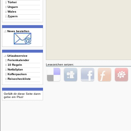
:: Türkei
:: Ungarn
:: Wales
:: Zypern
.:: News bestellen
.:: Urlaubservice
:: Ferienkalender
Lesezeichen setzen:
:: 10 Regeln
:: Notfallplan
:: Kofferpacken
:: Reisecheckliste
Delicious
Digg
Facebook
Furl
StudiVZ
Gefällt dir diese Seite dann
gebe ein Plus!