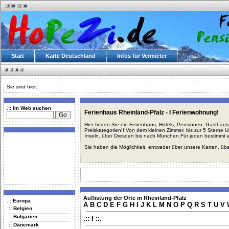
Start
Karte Deutschland
Infos für Vermieter
Sie sind hier:
.:: Im Web suchen
Ferienhaus Rheinland-Pfalz - I Ferienwohnung!
Hier finden Sie ein Ferienhaus, Hotels, Pensionen, Gasthäu
Preiskategorien!! Von dem kleinen Zimmer, bis zur 5 Sterne 
Inseln, über Dresden bis nach München.Für jeden bestimmt 
Sie haben die Möglichkeit, entweder über unsere Karten, üb
Auflistung der Orte in Rheinland-Pfalz
.:: Europa
A
B
C
D
E
F
G
H
I
J
K
L
M
N
O
P
Q
R
S
T
U
V
:: Belgien
:: Bulgarien
.:: I ::.
:: Dänemark