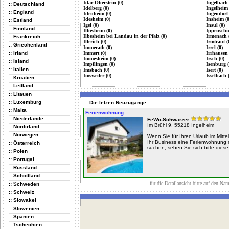
Idar-Oberstein (0)
Ingelbach 
:: Deutschland
Idelberg (0)
Ingelheim
:: England
Idenheim (0)
Ingendorf 
Idesheim (0)
Insheim (0
:: Estland
Igel (0)
Insul (0)
:: Finnland
Ilbesheim (0)
Ippenschie
Ilbesheim bei Landau in der Pfalz (0)
Irmenach 
:: Frankreich
Illerich (0)
Irmtraut (
:: Griechenland
Immerath (0)
Irrel (0)
:: Irland
Immert (0)
Irrhausen 
Immesheim (0)
Irsch (0)
:: Island
Impflingen (0)
Isenburg (
:: Italien
Imsbach (0)
Isert (0)
Imsweiler (0)
Isselbach 
:: Kroatien
:: Lettland
:: Litauen
:: Luxemburg
.:: Die letzen Neuzugänge
:: Malta
Ferienwohnung
:: Niederlande
FeWo-Schwarzer
Im Brühl 9, 55218 Ingelheim
:: Nordirland
:: Norwegen
Wenn Sie für Ihren Urlaub im Mittel
Ihr Business eine Ferienwohnung 
:: Österreich
suchen, sehen Sie sich bitte diese.
:: Polen
:: Portugal
:: Russland
:: Schottland
-- für die Detailansicht bitte auf den Na
:: Schweden
:: Schweiz
:: Slowakei
:: Slowenien
:: Spanien
:: Tschechien