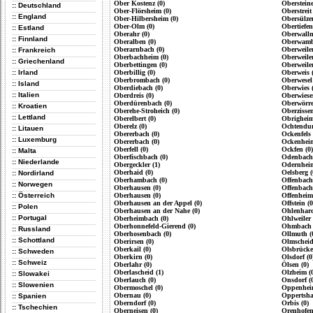
Ober Kostenz (0)
Obersteine
:: Deutschland
Ober-Flörsheim (0)
Oberstreit 
:: England
Ober-Hilbersheim (0)
Obersülzen
Ober-Olm (0)
Obertiefen
:: Estland
Oberahr (0)
Oberwallm
:: Finnland
Oberalben (0)
Oberwamb
Oberarnbach (0)
Oberweiler
:: Frankreich
Oberbachheim (0)
Oberweiler
:: Griechenland
Oberbettingen (0)
Oberweiler
:: Irland
Oberbillig (0)
Oberweis (
Oberbrombach (0)
Oberwesel 
:: Island
Oberdiebach (0)
Oberwies (
:: Italien
Oberdreis (0)
Oberwiese
Oberdürenbach (0)
Oberwörre
:: Kroatien
Oberehe-Stroheich (0)
Oberzissen
:: Lettland
Oberelbert (0)
Obrigheim
Oberelz (0)
Ochtendun
:: Litauen
Obererbach (0)
Ockenfels 
:: Luxemburg
Obererbach (0)
Ockenheim
Oberfell (0)
Ockfen (0)
:: Malta
Oberfischbach (0)
Odenbach 
:: Niederlande
Obergeckler (1)
Odernheim
Oberhaid (0)
Oelsberg (
:: Nordirland
Oberhambach (0)
Offenbach
:: Norwegen
Oberhausen (0)
Offenbach
:: Österreich
Oberhausen (0)
Offenheim
Oberhausen an der Appel (0)
Offstein (0
:: Polen
Oberhausen an der Nahe (0)
Ohlenhard
:: Portugal
Oberheimbach (0)
Ohlweiler 
Oberhonnefeld-Gierend (0)
Ohmbach 
:: Russland
Oberhosenbach (0)
Ollmuth (
:: Schottland
Oberirsen (0)
Olmscheid
Oberkail (0)
Olsbrücke
:: Schweden
Oberkirn (0)
Olsdorf (0
:: Schweiz
Oberlahr (0)
Ölsen (0)
Oberlascheid (1)
Olzheim (
:: Slowakei
Oberlauch (0)
Onsdorf (
:: Slowenien
Obermoschel (0)
Oppenheim
Obernau (0)
Oppertsha
:: Spanien
Oberndorf (0)
Orbis (0)
:: Tschechien
Oberneisen (0)
Orenhofen