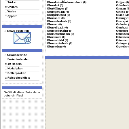
:: Türkei
Obernheim-Kirchenarnbach (0)
Orfgen (0)
Obernhof (0)
Orlenbach
:: Ungarn
Oberöfflingen (0)
Ormont (0
:: Wales
Oberotterbach (0)
Orsfeld (0
Oberpierscheid (0)
Osann-Mon
:: Zypern
Oberraden (0)
Osburg (1
Oberreidenbach (0)
Osterspai 
Oberrod (0)
Osthofen (
Oberroßbach (0)
Otterbach 
.:: News bestellen
Oberscheidweiler (0)
Otterberg 
Oberschlettenbach (0)
Ottersheim
Obersimten (0)
Ottersheim
Oberstadtfeld (0)
Otterstadt 
Oberstaufenbach (0)
Ötzingen (
Oberstedem (0)
Otzweiler 
.:: Urlaubservice
:: Ferienkalender
:: 10 Regeln
:: Notfallplan
:: Kofferpacken
:: Reisecheckliste
Gefällt dir diese Seite dann
gebe ein Plus!