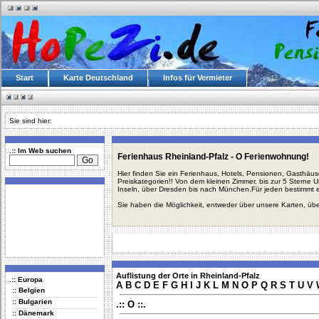
Start
Karte Deutschland
Infos für Vermieter
Sie sind hier:
.:: Im Web suchen
Ferienhaus Rheinland-Pfalz - O Ferienwohnung!
Hier finden Sie ein Ferienhaus, Hotels, Pensionen, Gasthäu
Preiskategorien!! Von dem kleinen Zimmer, bis zur 5 Sterne 
Inseln, über Dresden bis nach München.Für jeden bestimmt 
Sie haben die Möglichkeit, entweder über unsere Karten, üb
Auflistung der Orte in Rheinland-Pfalz
.:: Europa
A
B
C
D
E
F
G
H
I
J
K
L
M
N
O
P
Q
R
S
T
U
V
:: Belgien
:: Bulgarien
.:: O ::.
:: Dänemark