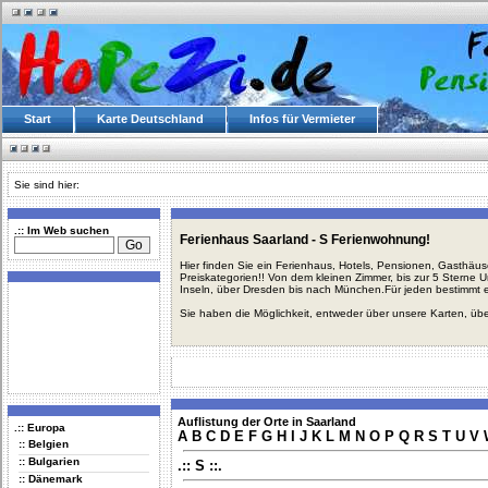
Start
Karte Deutschland
Infos für Vermieter
Sie sind hier:
.:: Im Web suchen
Ferienhaus Saarland - S Ferienwohnung!
Hier finden Sie ein Ferienhaus, Hotels, Pensionen, Gasthäu
Preiskategorien!! Von dem kleinen Zimmer, bis zur 5 Sterne 
Inseln, über Dresden bis nach München.Für jeden bestimmt 
Sie haben die Möglichkeit, entweder über unsere Karten, üb
Auflistung der Orte in Saarland
.:: Europa
A
B
C
D
E
F
G
H
I
J
K
L
M
N
O
P
Q
R
S
T
U
V
:: Belgien
:: Bulgarien
.:: S ::.
:: Dänemark