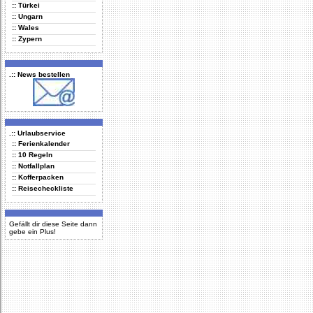
:: Türkei
:: Ungarn
:: Wales
:: Zypern
.:: News bestellen
.:: Urlaubservice
:: Ferienkalender
:: 10 Regeln
:: Notfallplan
:: Kofferpacken
:: Reisecheckliste
Gefällt dir diese Seite dann
gebe ein Plus!