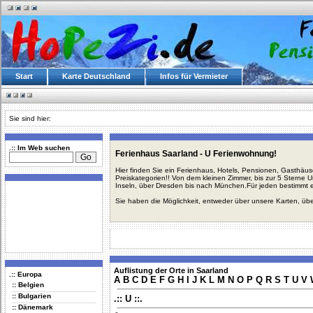
Start
Karte Deutschland
Infos für Vermieter
Sie sind hier:
.:: Im Web suchen
Ferienhaus Saarland - U Ferienwohnung!
Hier finden Sie ein Ferienhaus, Hotels, Pensionen, Gasthäu
Preiskategorien!! Von dem kleinen Zimmer, bis zur 5 Sterne 
Inseln, über Dresden bis nach München.Für jeden bestimmt 
Sie haben die Möglichkeit, entweder über unsere Karten, üb
Auflistung der Orte in Saarland
.:: Europa
A
B
C
D
E
F
G
H
I
J
K
L
M
N
O
P
Q
R
S
T
U
V
:: Belgien
:: Bulgarien
.:: U ::.
:: Dänemark