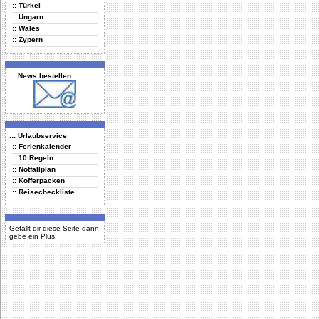
:: Türkei
:: Ungarn
:: Wales
:: Zypern
.:: News bestellen
.:: Urlaubservice
:: Ferienkalender
:: 10 Regeln
:: Notfallplan
:: Kofferpacken
:: Reisecheckliste
Gefällt dir diese Seite dann
gebe ein Plus!