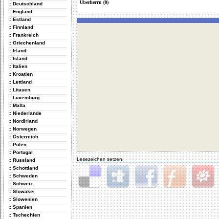
Überherrn (0)
:: Deutschland
:: England
:: Estland
:: Finnland
:: Frankreich
:: Griechenland
:: Irland
:: Island
:: Italien
:: Kroatien
:: Lettland
:: Litauen
:: Luxemburg
:: Malta
:: Niederlande
:: Nordirland
:: Norwegen
:: Österreich
:: Polen
:: Portugal
Lesezeichen setzen:
:: Russland
:: Schottland
:: Schweden
:: Schweiz
Delicious
Digg
Facebook
Furl
StudiVZ
:: Slowakei
:: Slowenien
:: Spanien
:: Tschechien