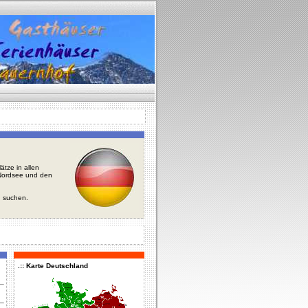
tze in allen
r Nordsee und den
u suchen.
.:: Karte Deutschland