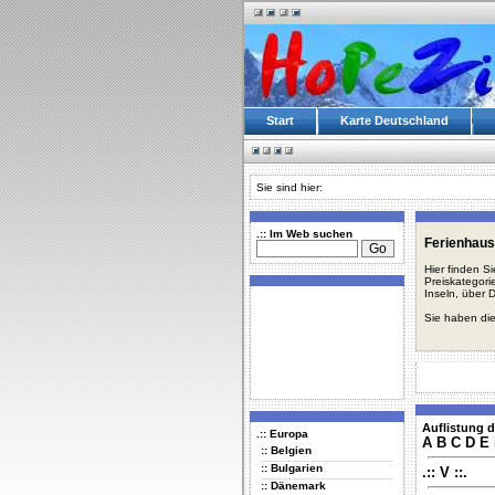
Start
Karte Deutschland
Sie sind hier:
.:: Im Web suchen
Ferienhaus
Hier finden S
Preiskategori
Inseln, über 
Sie haben die
Auflistung d
.:: Europa
A
B
C
D
E
:: Belgien
:: Bulgarien
.:: V ::.
:: Dänemark