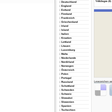
Völklingen (0)
:: Deutschland
:: England
:: Estland
:: Finnland
:: Frankreich
:: Griechenland
:: Irland
:: Island
:: Italien
:: Kroatien
:: Lettland
:: Litauen
:: Luxemburg
:: Malta
:: Niederlande
:: Nordirland
:: Norwegen
:: Österreich
:: Polen
:: Portugal
Lesezeichen se
:: Russland
:: Schottland
:: Schweden
:: Schweiz
Delicious
Di
:: Slowakei
:: Slowenien
:: Spanien
:: Tschechien