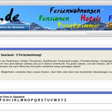
Infos für Vermieter
 Saarland - V Ferienwohnung!
ie ein Ferienhaus, Hotels, Pensionen, Gasthäuser, Ferienwohnungen, Fremdenzimmer, Campingplä
en!! Von dem kleinen Zimmer, bis zur 5 Sterne Unterkunft. Für jeden Urlaub, von der Ostsee, de
Dresden bis nach München.Für jeden bestimmt etwas günstiges dabei!
 Möglichkeit, entweder über unsere Karten, über Orte oder über eine bestimmte Urlaubsregion z
er Orte in Saarland
F
G
H
I
J
K
L
M
N
O
P
Q
R
S
T
U
V
W
X
Y
Z