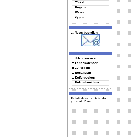
:: Türkei
:: Ungarn
:: Wales
:: Zypern
.:: News bestellen
.:: Urlaubservice
:: Ferienkalender
:: 10 Regeln
:: Notfallplan
:: Kofferpacken
:: Reisecheckliste
Gefällt dir diese Seite dann
gebe ein Plus!