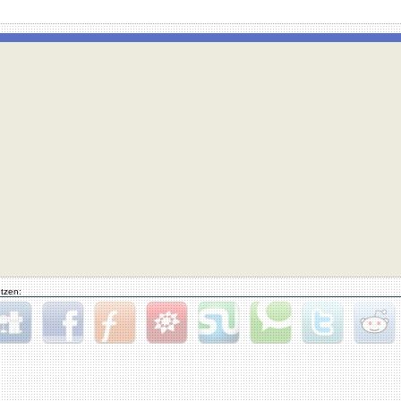
tzen:
gg
Facebook
Furl
StudiVZ
StumbleUpon
Technorati
Twitter
Reddit