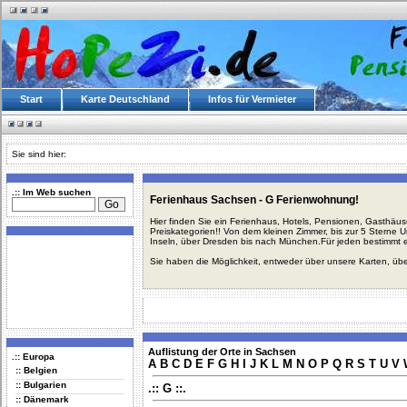
Start
Karte Deutschland
Infos für Vermieter
Sie sind hier:
.:: Im Web suchen
Ferienhaus Sachsen - G Ferienwohnung!
Hier finden Sie ein Ferienhaus, Hotels, Pensionen, Gasthäu
Preiskategorien!! Von dem kleinen Zimmer, bis zur 5 Sterne 
Inseln, über Dresden bis nach München.Für jeden bestimmt 
Sie haben die Möglichkeit, entweder über unsere Karten, üb
Auflistung der Orte in Sachsen
.:: Europa
A
B
C
D
E
F
G
H
I
J
K
L
M
N
O
P
Q
R
S
T
U
V
:: Belgien
:: Bulgarien
.:: G ::.
:: Dänemark