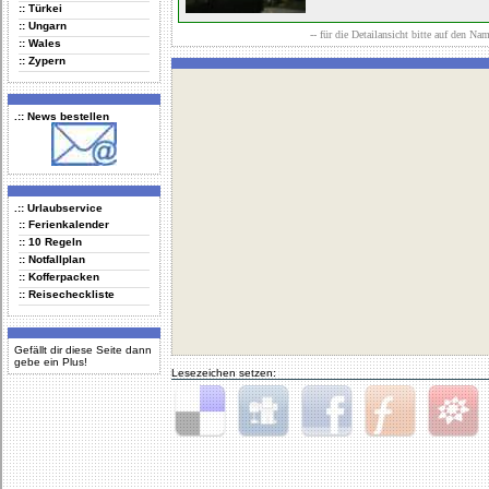
:: Türkei
:: Ungarn
-- für die Detailansicht bitte auf den Na
:: Wales
:: Zypern
.:: News bestellen
.:: Urlaubservice
:: Ferienkalender
:: 10 Regeln
:: Notfallplan
:: Kofferpacken
:: Reisecheckliste
Gefällt dir diese Seite dann
gebe ein Plus!
Lesezeichen setzen:
Delicious
Digg
Facebook
Furl
StudiVZ