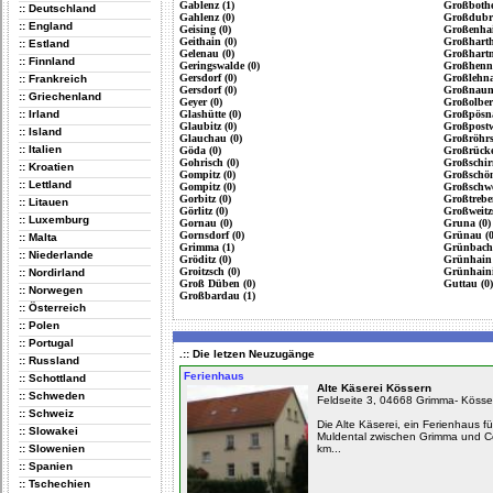
Gablenz (1)
Großbothe
:: Deutschland
Gahlenz (0)
Großdubra
:: England
Geising (0)
Großenhai
Geithain (0)
Großharth
:: Estland
Gelenau (0)
Großhartm
:: Finnland
Geringswalde (0)
Großhenne
Gersdorf (0)
Großlehna
:: Frankreich
Gersdorf (0)
Großnaund
:: Griechenland
Geyer (0)
Großolbers
:: Irland
Glashütte (0)
Großpösna
Glaubitz (0)
Großpostwi
:: Island
Glauchau (0)
Großröhrs
:: Italien
Göda (0)
Großrücke
Gohrisch (0)
Großschir
:: Kroatien
Gompitz (0)
Großschön
:: Lettland
Gompitz (0)
Großschwe
Gorbitz (0)
Großtrebe
:: Litauen
Görlitz (0)
Großweitz
:: Luxemburg
Gornau (0)
Gruna (0)
Gornsdorf (0)
Grünau (0
:: Malta
Grimma (1)
Grünbach 
:: Niederlande
Gröditz (0)
Grünhain 
Groitzsch (0)
Grünhaini
:: Nordirland
Groß Düben (0)
Guttau (0)
:: Norwegen
Großbardau (1)
:: Österreich
:: Polen
:: Portugal
.:: Die letzen Neuzugänge
:: Russland
Ferienhaus
:: Schottland
Alte Käserei Kössern
:: Schweden
Feldseite 3, 04668 Grimma- Kösse
:: Schweiz
Die Alte Käserei, ein Ferienhaus fü
:: Slowakei
Muldental zwischen Grimma und Col
:: Slowenien
km...
:: Spanien
:: Tschechien