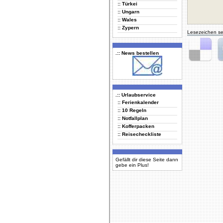
:: Türkei
:: Ungarn
:: Wales
:: Zypern
Lesezeichen se
.:: News bestellen
Delicious
Di
.:: Urlaubservice
:: Ferienkalender
:: 10 Regeln
:: Notfallplan
:: Kofferpacken
:: Reisecheckliste
Gefällt dir diese Seite dann
gebe ein Plus!