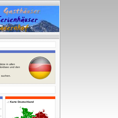
tze in allen
r Nordsee und den
u suchen.
.:: Karte Deutschland