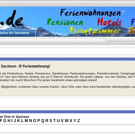
Infos für Vermieter
 Sachsen - R Ferienwohnung!
ie ein Ferienhaus, Hotels, Pensionen, Gasthäuser, Ferienwohnungen, Fremdenzimmer, Campingplä
en!! Von dem kleinen Zimmer, bis zur 5 Sterne Unterkunft. Für jeden Urlaub, von der Ostsee, de
Dresden bis nach München.Für jeden bestimmt etwas günstiges dabei!
 Möglichkeit, entweder über unsere Karten, über Orte oder über eine bestimmte Urlaubsregion z
er Orte in Sachsen
F
G
H
I
J
K
L
M
N
O
P
Q
R
S
T
U
V
W
X
Y
Z