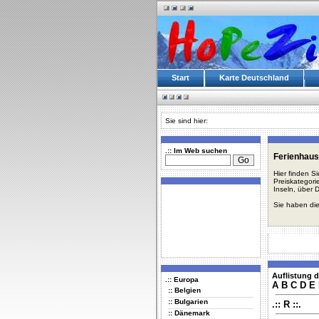
Start
Karte Deutschland
Sie sind hier:
.:: Im Web suchen
Ferienhaus
Hier finden S
Preiskategori
Inseln, über 
Sie haben die
Auflistung d
.:: Europa
A
B
C
D
E
:: Belgien
:: Bulgarien
.:: R ::.
:: Dänemark