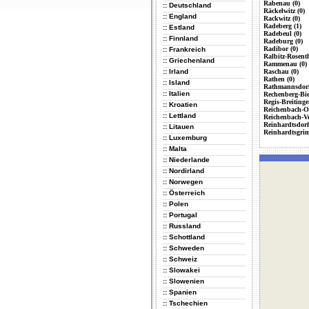
Rabenau (0)
:: Deutschland
Räckelwitz (0)
:: England
Rackwitz (0)
Radeberg (1)
:: Estland
Radebeul (0)
:: Finnland
Radeburg (0)
Radibor (0)
:: Frankreich
Ralbitz-Rosenth
:: Griechenland
Rammenau (0)
:: Irland
Raschau (0)
Rathen (0)
:: Island
Rathmannsdorf
:: Italien
Rechenberg-Bi
Regis-Breitinge
:: Kroatien
Reichenbach-Ob
:: Lettland
Reichenbach-Vo
Reinhardtsdorf
:: Litauen
Reinhardtsgri
:: Luxemburg
:: Malta
:: Niederlande
:: Nordirland
:: Norwegen
:: Österreich
:: Polen
:: Portugal
:: Russland
:: Schottland
:: Schweden
:: Schweiz
:: Slowakei
:: Slowenien
:: Spanien
:: Tschechien