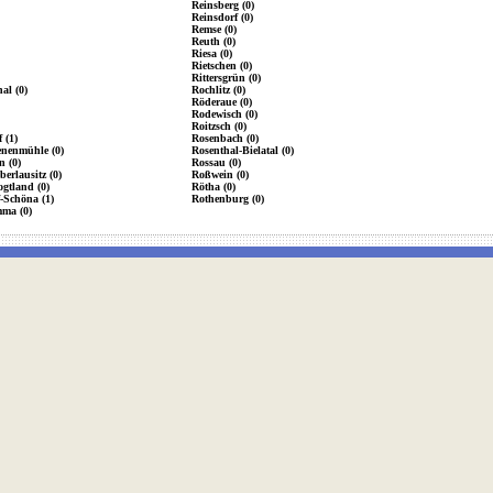
Reinsberg (0)
Reinsdorf (0)
Remse (0)
Reuth (0)
Riesa (0)
Rietschen (0)
Rittersgrün (0)
al (0)
Rochlitz (0)
Röderaue (0)
Rodewisch (0)
Roitzsch (0)
 (1)
Rosenbach (0)
enenmühle (0)
Rosenthal-Bielatal (0)
n (0)
Rossau (0)
erlausitz (0)
Roßwein (0)
gtland (0)
Rötha (0)
-Schöna (1)
Rothenburg (0)
mma (0)