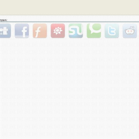
tzen:
gg
Facebook
Furl
StudiVZ
StumbleUpon
Technorati
Twitter
Reddit