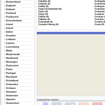
Zabeltitz (0)
Zschepplin
:: Deutschland
Zeithain (0)
Zschocken
:: England
Zettlitz (0)
Zschopau 
Ziegra-Knobelsdorf (0)
Zschorlau 
:: Estland
Zinna (0)
Zschortau 
:: Finnland
Zittau (0)
Zwenkau (
Zöblitz (0)
Zwickau (
:: Frankreich
Zöllmen (0)
Zwochau (
:: Griechenland
Zschadraß (0)
Zwönitz (0
:: Irland
Zschaitz-Ottewig (0)
Zwota (0)
:: Island
:: Italien
:: Kroatien
:: Lettland
:: Litauen
:: Luxemburg
:: Malta
:: Niederlande
:: Nordirland
:: Norwegen
:: Österreich
:: Polen
:: Portugal
:: Russland
:: Schottland
:: Schweden
:: Schweiz
:: Slowakei
:: Slowenien
:: Spanien
Lesezeichen setzen:
:: Tschechien