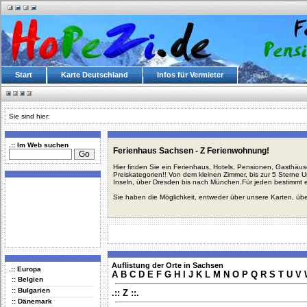
Start
Karte Deutschland
Infos für Vermieter
Sie sind hier:
.:: Im Web suchen
Ferienhaus Sachsen - Z Ferienwohnung!
Hier finden Sie ein Ferienhaus, Hotels, Pensionen, Gasthäu
Preiskategorien!! Von dem kleinen Zimmer, bis zur 5 Sterne 
Inseln, über Dresden bis nach München.Für jeden bestimmt 
Sie haben die Möglichkeit, entweder über unsere Karten, üb
Auflistung der Orte in Sachsen
.:: Europa
A
B
C
D
E
F
G
H
I
J
K
L
M
N
O
P
Q
R
S
T
U
V
:: Belgien
:: Bulgarien
.:: Z ::.
:: Dänemark