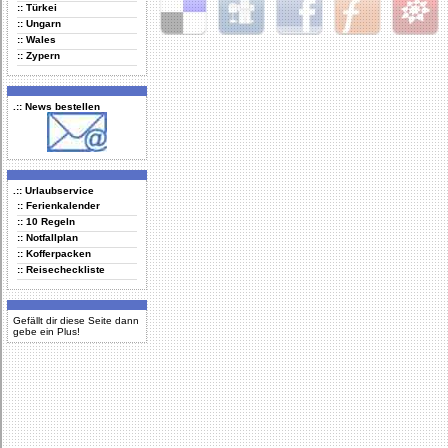
:: Türkei
:: Ungarn
:: Wales
Delicious
Digg
Facebook
Furl
StudiVZ
:: Zypern
.:: News bestellen
.:: Urlaubservice
:: Ferienkalender
:: 10 Regeln
:: Notfallplan
:: Kofferpacken
:: Reisecheckliste
Gefällt dir diese Seite dann
gebe ein Plus!