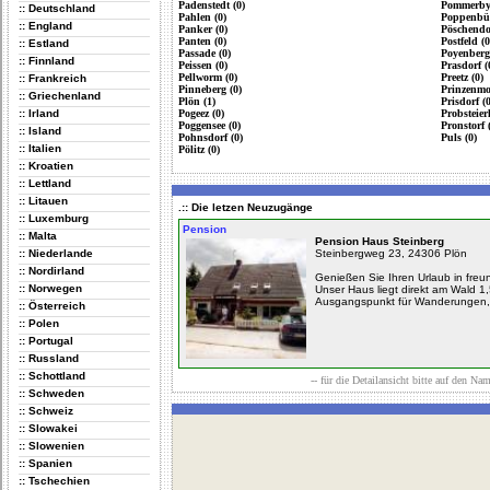
Padenstedt (0)
Pommerby 
:: Deutschland
Pahlen (0)
Poppenbül
:: England
Panker (0)
Pöschendor
Panten (0)
Postfeld (0
:: Estland
Passade (0)
Poyenberg
:: Finnland
Peissen (0)
Prasdorf (
Pellworm (0)
Preetz (0)
:: Frankreich
Pinneberg (0)
Prinzenmo
:: Griechenland
Plön (1)
Prisdorf (0
:: Irland
Pogeez (0)
Probsteier
Poggensee (0)
Pronstorf 
:: Island
Pohnsdorf (0)
Puls (0)
:: Italien
Pölitz (0)
:: Kroatien
:: Lettland
:: Litauen
.:: Die letzen Neuzugänge
:: Luxemburg
Pension
:: Malta
Pension Haus Steinberg
:: Niederlande
Steinbergweg 23, 24306 Plön
:: Nordirland
Genießen Sie Ihren Urlaub in freun
:: Norwegen
Unser Haus liegt direkt am Wald 1
Ausgangspunkt für Wanderungen, 
:: Österreich
:: Polen
:: Portugal
:: Russland
:: Schottland
-- für die Detailansicht bitte auf den Na
:: Schweden
:: Schweiz
:: Slowakei
:: Slowenien
:: Spanien
:: Tschechien