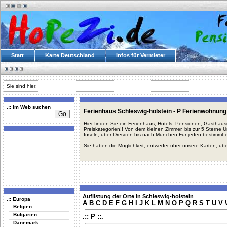
Start
Karte Deutschland
Infos für Vermieter
Sie sind hier:
.:: Im Web suchen
Ferienhaus Schleswig-holstein - P Ferienwohnung
Hier finden Sie ein Ferienhaus, Hotels, Pensionen, Gasthäu
Preiskategorien!! Von dem kleinen Zimmer, bis zur 5 Sterne 
Inseln, über Dresden bis nach München.Für jeden bestimmt 
Sie haben die Möglichkeit, entweder über unsere Karten, üb
Auflistung der Orte in Schleswig-holstein
.:: Europa
A
B
C
D
E
F
G
H
I
J
K
L
M
N
O
P
Q
R
S
T
U
V
:: Belgien
:: Bulgarien
.:: P ::.
:: Dänemark