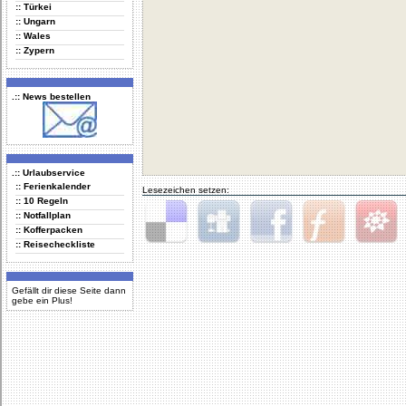
:: Türkei
:: Ungarn
:: Wales
:: Zypern
.:: News bestellen
.:: Urlaubservice
:: Ferienkalender
Lesezeichen setzen:
:: 10 Regeln
:: Notfallplan
:: Kofferpacken
:: Reisecheckliste
Delicious
Digg
Facebook
Furl
StudiVZ
Gefällt dir diese Seite dann
gebe ein Plus!