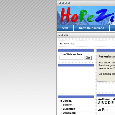
Start
Karte Deutschland
Sie sind hier:
.:: Im Web suchen
Ferienhaus
Hier finden S
Preiskategori
Inseln, über 
Sie haben die
Auflistung d
.:: Europa
A
B
C
D
E
:: Belgien
:: Bulgarien
.:: R ::.
:: Dänemark