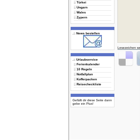
:: Türkei
:: Ungarn
:: Wales
:: Zypern
.:: News bestellen
Lesezeichen se
.:: Urlaubservice
:: Ferienkalender
Delicious
Di
:: 10 Regeln
:: Notfallplan
:: Kofferpacken
:: Reisecheckliste
Gefällt dir diese Seite dann
gebe ein Plus!