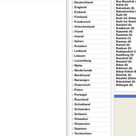
Raa-Besenbek (
:: Deutschland
Rabel (0)
:: England
Rabenholz (0)
Rabenkirchen-
:: Estland
Rade (0)
:: Finnland
Rade bei Hohen
Rade bei Rends
:: Frankreich
Raisdorf (0)
:: Griechenland
Ramhusen (0)
:: Irland
Ramstedt (0)
Rantrum (0)
:: Island
Rantum (3)
:: Italien
Rantzau (0)
Rastorf (0)
:: Kroatien
Ratekau (0)
:: Lettland
Rathjensdorf (1
Ratzeburg (0)
:: Litauen
Rausdorf (0)
:: Luxemburg
Reesdorf (0)
Reher (0)
:: Malta
Rehhorst (0)
:: Niederlande
Rehm-Flehde-B
Reinbek (0)
:: Nordirland
Reinfeld (Holst
:: Norwegen
Reinsbüttel (0)
:: Österreich
Rellingen (0)
:: Polen
:: Portugal
:: Russland
:: Schottland
:: Schweden
:: Schweiz
:: Slowakei
:: Slowenien
:: Spanien
:: Tschechien