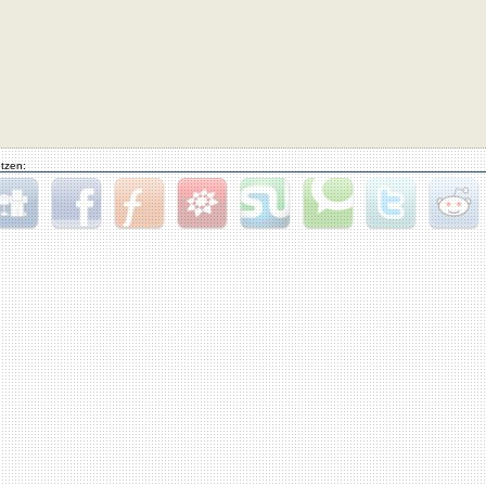
tzen:
gg
Facebook
Furl
StudiVZ
StumbleUpon
Technorati
Twitter
Reddit