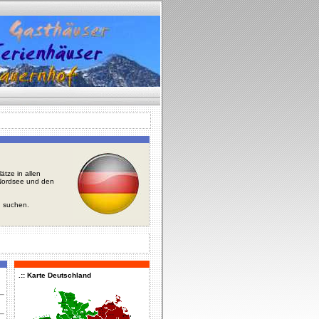
tze in allen
r Nordsee und den
u suchen.
.:: Karte Deutschland