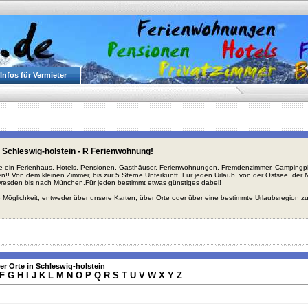
Infos für Vermieter
 Schleswig-holstein - R Ferienwohnung!
ie ein Ferienhaus, Hotels, Pensionen, Gasthäuser, Ferienwohnungen, Fremdenzimmer, Campingplä
en!! Von dem kleinen Zimmer, bis zur 5 Sterne Unterkunft. Für jeden Urlaub, von der Ostsee, de
Dresden bis nach München.Für jeden bestimmt etwas günstiges dabei!
 Möglichkeit, entweder über unsere Karten, über Orte oder über eine bestimmte Urlaubsregion z
er Orte in Schleswig-holstein
F
G
H
I
J
K
L
M
N
O
P
Q
R
S
T
U
V
W
X
Y
Z