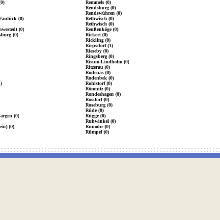
0)
Remmels (0)
Rendsburg (0)
Rendswühren (0)
Faulück (0)
Rethwisch (0)
Rethwisch (0)
westedt (0)
Reußenköge (0)
burg (0)
Rickert (0)
Rickling (0)
Riepsdorf (1)
Rieseby (0)
Ringsberg (0)
Risum-Lindholm (0)
Ritzerau (0)
Rodenäs (0)
Rodenbek (0)
)
Rohlstorf (0)
Römnitz (0)
Rondeshagen (0)
Rosdorf (0)
Roseburg (0)
Rüde (0)
argen (0)
Rügge (0)
Ruhwinkel (0)
ein) (0)
Rumohr (0)
Rümpel (0)