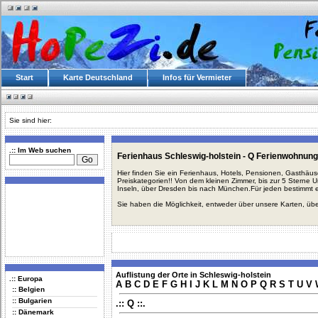
Start
Karte Deutschland
Infos für Vermieter
Sie sind hier:
.:: Im Web suchen
Ferienhaus Schleswig-holstein - Q Ferienwohnung
Hier finden Sie ein Ferienhaus, Hotels, Pensionen, Gasthäu
Preiskategorien!! Von dem kleinen Zimmer, bis zur 5 Sterne 
Inseln, über Dresden bis nach München.Für jeden bestimmt 
Sie haben die Möglichkeit, entweder über unsere Karten, üb
Auflistung der Orte in Schleswig-holstein
.:: Europa
A
B
C
D
E
F
G
H
I
J
K
L
M
N
O
P
Q
R
S
T
U
V
:: Belgien
:: Bulgarien
.:: Q ::.
:: Dänemark