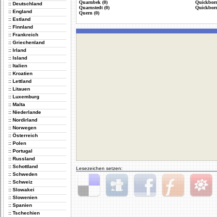
Quarnbek (0)
Quickborn
:: Deutschland
Quarnstedt (0)
Quickborn
:: England
Quern (0)
:: Estland
:: Finnland
:: Frankreich
:: Griechenland
:: Irland
:: Island
:: Italien
:: Kroatien
:: Lettland
:: Litauen
:: Luxemburg
:: Malta
:: Niederlande
:: Nordirland
:: Norwegen
:: Österreich
:: Polen
:: Portugal
:: Russland
:: Schottland
Lesezeichen setzen:
:: Schweden
:: Schweiz
:: Slowakei
:: Slowenien
Delicious
Digg
Facebook
Furl
StudiVZ
:: Spanien
:: Tschechien