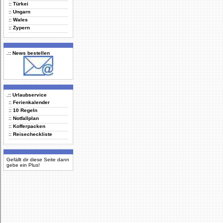
:: Türkei
:: Ungarn
:: Wales
:: Zypern
.:: News bestellen
.:: Urlaubservice
:: Ferienkalender
:: 10 Regeln
:: Notfallplan
:: Kofferpacken
:: Reisecheckliste
Gefällt dir diese Seite dann
gebe ein Plus!