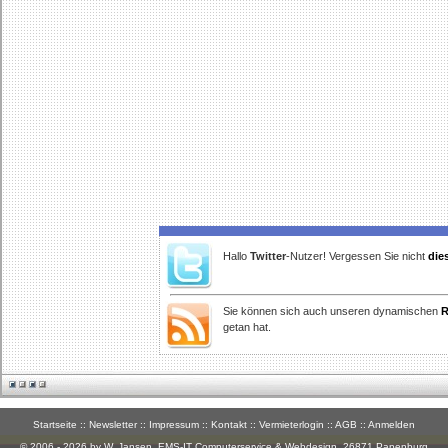
Hallo
Twitter
-Nutzer! Vergessen Sie nicht
die
Sie können sich auch unseren dynamischen
R
getan hat.
Startseite
::
Newsletter
::
Impressum
::
Kontakt
::
Vermieterlogin
::
AGB
::
Anmelden
© 2006 - 2026 by W. Jansen,
EMS-IT Computerservice & Webdesign
, 26871 Papenburg