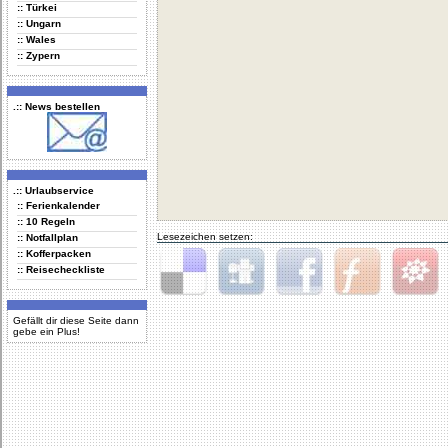
:: Türkei
:: Ungarn
:: Wales
:: Zypern
.:: News bestellen
.:: Urlaubservice
:: Ferienkalender
:: 10 Regeln
Lesezeichen setzen:
:: Notfallplan
:: Kofferpacken
:: Reisecheckliste
Delicious
Digg
Facebook
Furl
StudiVZ
Gefällt dir diese Seite dann
gebe ein Plus!