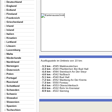
:: Deutschland
:: England
:: Estland
:: Finnland
:: Frankreich
:: Griechenland
:: Irland
:: Island
:: Italien
:: Kroatien
:: Lettland
:: Litauen
:: Luxemburg
:: Malta
:: Niederlande
Ausflugsziele im Umkreis von 10 km:
:: Nordirland
:: Norwegen
-
3.3 km
-
4595 Waldneukirchen
-
4.3 km
-
4540 Pfarrkirchen Bei Bad Hall
:: Österreich
-
4.4 km
-
4594 Steinbach An Der Steyr
:: Polen
-
4.6 km
-
4542 Nußbach
-
5.1 km
-
4540 Bad Hall
:: Portugal
-
7.2 km
-
4552 Wartberg An Der Krems
:: Russland
-
7.3 km
-
5550 Forstau
-
8.4 km
-
4553 Oberschlierbach
:: Schottland
-
8.6 km
-
4532 Rohr Im Kremstal
:: Schweden
-
8.9 km
-
4522 Sierning
:: Schweiz
:: Slowakei
:: Slowenien
:: Spanien
:: Tschechien