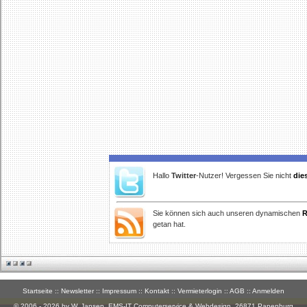
Hallo
Twitter
-Nutzer! Vergessen Sie nicht
die
Sie können sich auch unseren dynamischen
R
getan hat.
Startseite
::
Newsletter
::
Impressum
::
Kontakt
::
Vermieterlogin
::
AGB
::
Anmelden
© 2006 - 2026 by W. Jansen,
EMS-IT Computerservice & Webdesign
, 26871 Papenburg