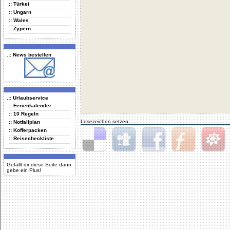
:: Türkei
:: Ungarn
:: Wales
:: Zypern
.:: News bestellen
.:: Urlaubservice
:: Ferienkalender
:: 10 Regeln
Lesezeichen setzen:
:: Notfallplan
:: Kofferpacken
:: Reisecheckliste
Delicious
Digg
Facebook
Furl
StudiVZ
Gefällt dir diese Seite dann
gebe ein Plus!