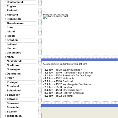
:: Deutschland
:: England
:: Estland
:: Finnland
:: Frankreich
:: Griechenland
:: Irland
:: Island
:: Italien
:: Kroatien
:: Lettland
:: Litauen
:: Luxemburg
:: Malta
:: Niederlande
Ausflugsziele im Umkreis von 10 km:
:: Nordirland
:: Norwegen
-
3.3 km
-
4595 Waldneukirchen
-
4.3 km
-
4540 Pfarrkirchen Bei Bad Hall
:: Österreich
-
4.4 km
-
4594 Steinbach An Der Steyr
:: Polen
-
4.6 km
-
4542 Nußbach
-
5.1 km
-
4540 Bad Hall
:: Portugal
-
7.2 km
-
4552 Wartberg An Der Krems
:: Russland
-
7.3 km
-
5550 Forstau
-
8.4 km
-
4553 Oberschlierbach
:: Schottland
-
8.6 km
-
4532 Rohr Im Kremstal
:: Schweden
-
8.9 km
-
4522 Sierning
:: Schweiz
:: Slowakei
:: Slowenien
:: Spanien
:: Tschechien