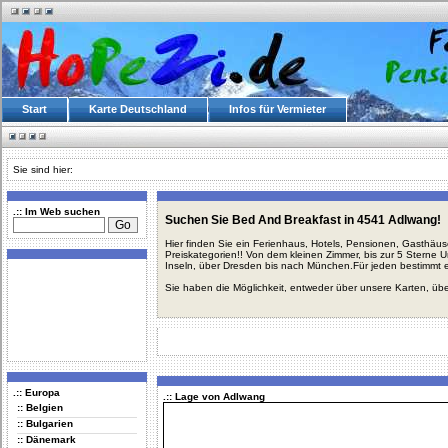
Start
Karte Deutschland
Infos für Vermieter
Sie sind hier:
.:: Im Web suchen
Suchen Sie Bed And Breakfast in 4541 Adlwang!
Hier finden Sie ein Ferienhaus, Hotels, Pensionen, Gasthäu
Preiskategorien!! Von dem kleinen Zimmer, bis zur 5 Sterne 
Inseln, über Dresden bis nach München.Für jeden bestimmt 
Sie haben die Möglichkeit, entweder über unsere Karten, üb
.:: Europa
.:: Lage von Adlwang
:: Belgien
:: Bulgarien
:: Dänemark