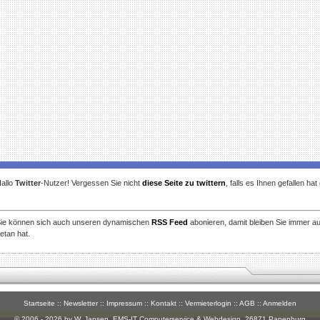
allo
Twitter
-Nutzer! Vergessen Sie nicht
diese Seite zu twittern
, falls es Ihnen gefallen ha
ie können sich auch unseren dynamischen
RSS Feed
abonieren, damit bleiben Sie immer a
etan hat.
Startseite
::
Newsletter
::
Impressum
::
Kontakt
::
Vermieterlogin
::
AGB
::
Anmelden
© 2006 - 2026 by W. Jansen,
EMS-IT Computerservice & Webdesign
, 26871 Papenburg