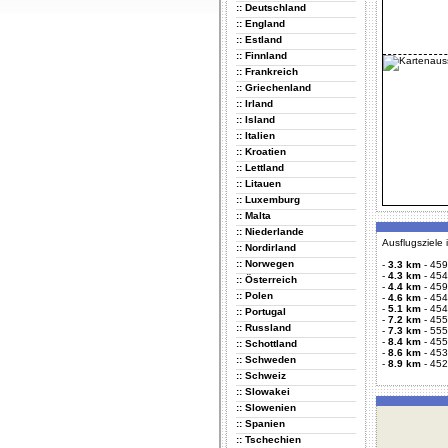
:: Deutschland
:: England
:: Estland
:: Finnland
:: Frankreich
:: Griechenland
:: Irland
:: Island
:: Italien
:: Kroatien
:: Lettland
:: Litauen
:: Luxemburg
:: Malta
:: Niederlande
Ausflugsziele
:: Nordirland
:: Norwegen
-
3.3 km
-
459
-
4.3 km
-
454
:: Österreich
-
4.4 km
-
459
:: Polen
-
4.6 km
-
454
-
5.1 km
-
454
:: Portugal
-
7.2 km
-
455
:: Russland
-
7.3 km
-
555
-
8.4 km
-
455
:: Schottland
-
8.6 km
-
453
:: Schweden
-
8.9 km
-
452
:: Schweiz
:: Slowakei
:: Slowenien
:: Spanien
:: Tschechien