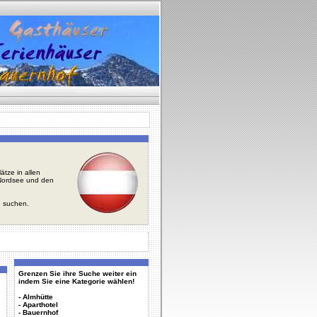
tze in allen
r Nordsee und den
u suchen.
Grenzen Sie ihre Suche weiter ein
indem Sie eine Kategorie wählen!
-
Almhütte
-
Aparthotel
-
Bauernhof