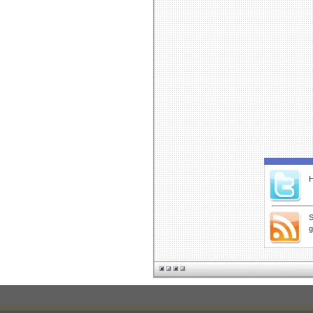
H
S
g