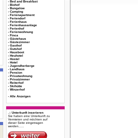
-
Bed and Breakfast
-
Biohof
-
Bungalow
-
Camping
-
Ferienapartment
-
Feriendorf
-
Ferienhaus
-
Ferienhausanlage
-
Ferienhof
-
Ferienwohnung
-
Finca
-
Gästehaus
-
Gästezimmer
-
Gasthof
-
Gutshof
-
Hausboot
-
Heuhotel
-
Hostel
-
Hotel
-
Jugendherberge
-
Landhaus
-
Pension
-
Privatwohnung
-
Privatzimmer
-
Reiterhof
-
Skihütte
-
Winzerhof
-
Alle Anzeigen
.:: Unterkunft inserieren
Sie haben eine Unterkunft zu
Vermieten und möchten auf
dieser Seite eingetragen
werden......