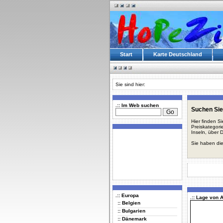
Start
Karte Deutschland
Sie sind hier:
.:: Im Web suchen
Suchen Sie
Hier finden S
Preiskategori
Inseln, über 
Sie haben die
.:: Europa
.:: Lage von
:: Belgien
:: Bulgarien
:: Dänemark