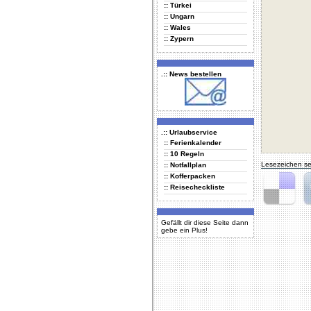
:: Türkei
:: Ungarn
:: Wales
:: Zypern
.:: News bestellen
.:: Urlaubservice
:: Ferienkalender
:: 10 Regeln
Lesezeichen se
:: Notfallplan
:: Kofferpacken
:: Reisecheckliste
Delicious
Di
Gefällt dir diese Seite dann
gebe ein Plus!