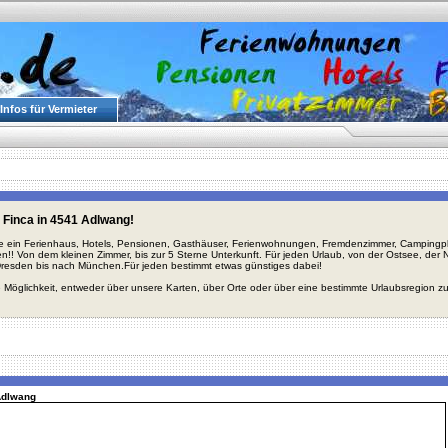
Infos für Vermieter
 Finca in 4541 Adlwang!
ie ein Ferienhaus, Hotels, Pensionen, Gasthäuser, Ferienwohnungen, Fremdenzimmer, Campingplä
en!! Von dem kleinen Zimmer, bis zur 5 Sterne Unterkunft. Für jeden Urlaub, von der Ostsee, de
Dresden bis nach München.Für jeden bestimmt etwas günstiges dabei!
 Möglichkeit, entweder über unsere Karten, über Orte oder über eine bestimmte Urlaubsregion z
 Adlwang