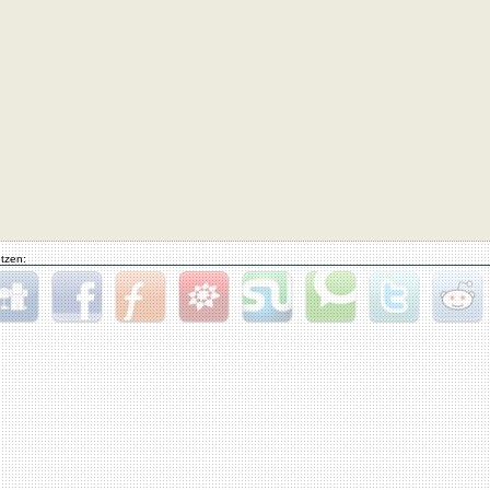
tzen:
gg
Facebook
Furl
StudiVZ
StumbleUpon
Technorati
Twitter
Reddit