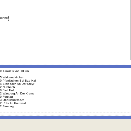
 im Umkreis von 10 km:
5 Waldneukirchen
0 Pfarrkirchen Bei Bad Hall
4 Steinbach An Der Steyr
2 Nußbach
0 Bad Hall
2 Wartberg An Der Krems
0 Forstau
3 Oberschlierbach
2 Rohr Im Kremstal
2 Sierning